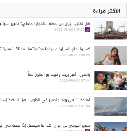
الأكثر قراءة
هل تقترب إيران من لحظة الانفجار الداخلي؟ تقرير اسرا
08:30 | 2026-08-06
كسروا زجاج السيارة وسرقوا محتوياتها.. ممثلة شهيرة تت
00:25 | 2026-08-06
بالصور... أمير يزبك وحبيب بو أنطون معاً
07:44 | 2026-08-06
مُفاوضات في روما وتدمير في الجنوب... هل تستعدّ إسرائ
07:00 | 2026-08-06
تقرير أميركيّ عن إيران: هذا ما سيحصل إذا نجحت في الو