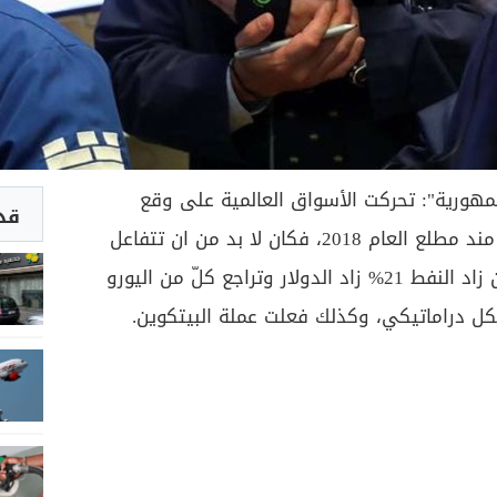
ورية": تحركت الأسواق العالمية على وقع
قد 
قرارات ترامب المفاجئة والعنيفة مند مطلع العام 2018، فكان لا بد من ان تتفاعل
الأسعار بالقوة نفسها. وفي حين زاد النفط 21% زاد الدولار وتراجع كلّ من اليورو
كل دراماتيكي، وكذلك فعلت عملة البيتكوين.