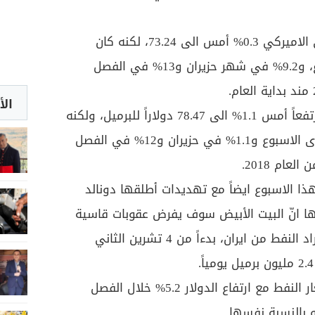
ورغم تراجع سعر البرميل النفطي الاميركي 0.3% أمس الى 73.24، لكنه كان
مرتفعاً 6.85% على مدى الاسبوع، و9.2% في شهر حزيران و13% في الفصل
الأ
أمّا سعر نفط برنت الخام فكان مرتفعاً أمس 1.1% الى 78.47 دولاراً للبرميل، ولكنه
كان مرتفعاً بنسبة 3.8% على مدى الاسبوع و1.1% في حزيران و12% في الفصل
ذا الاسبوع ايضاً مع تهديدات أطلقها دونالد
ها انّ البيت الأبيض سوف يفرض عقوبات قاسية
على الدول التي لن توقِف استيراد النفط من ايران، بدءاً من 4 تشرين الثاني
وترافقت الارتفاعات الكبيرة لأسعار النفط مع ارتفاع الدولار 5.2% خلال الفصل
و بالنسبة نفسها.