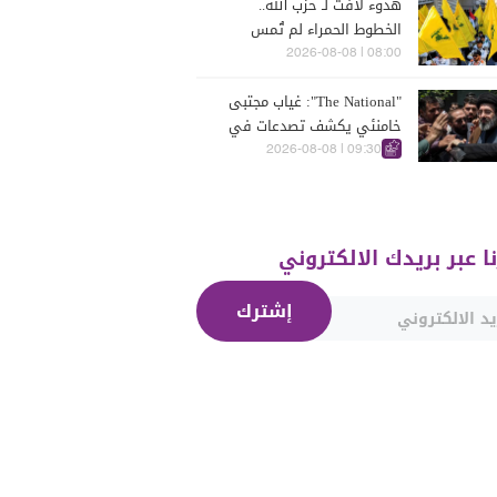
هدوء لافت لـ حزب الله..
الخطوط الحمراء لم تُمس
08:00 | 2026-08-08
"The National": غياب مجتبى
خامنئي يكشف تصدعات في
مركز القرار الإيراني
09:30 | 2026-08-08
نا عبر بريدك الالكتروني
إشترك