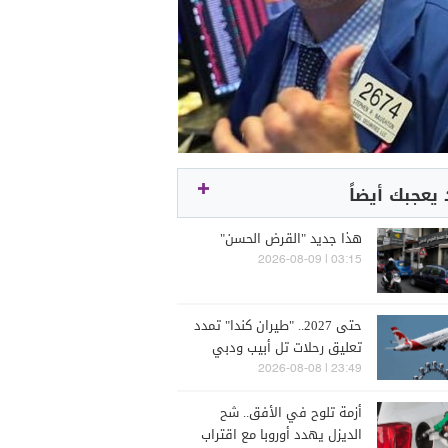
يعجبك أيضاً
هذا جديد "القرض الحسن"
03:15 | 2026-08-09
حتى 2027.. "طيران كندا" تمدد
تعليق رحلات تل أبيب ودبي
23:49 | 2026-08-08
أزمة تلوح في الأفق.. شح
الديزل يهدد أوروبا مع اقتراب