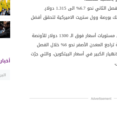
 6.7% الى 1.315 دولار.
رصة لندن 8.7%، وكذلك بورصة وول ستريت الاميركية لتحقق أفضل
أمّا المعدن الأصفر فقد تراجع من مستويات أسعار فوق الـ 1300 دولار للأونصة
الى قرب 1250 دولاراً، لتبلغ نسبة تراجع المعدن الأصفر نحو 6% خلال الفصل
هيار الكبير في أسعار البيتكوين، والتي جرّت
أخبار
.
Advertisement