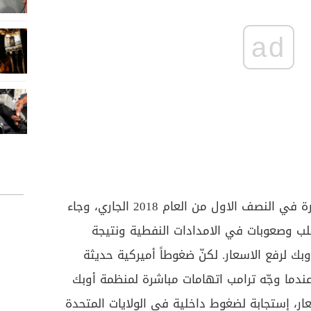
ad
حققت أسعار النفط ارتفاعات كبيرة في النصف الاول من العام 2018 الجاري، وجاء
لب وصعوبات في الامدادات النفطية ونتيجة
ك لرفع الاسعار. لكنّ ضغوطاً أميركية حديثة
ندما وجّه ترامب اتهامات مباشرة لمنظمة أوبك
عار، إستجابة لضغوط داخلية في الولايات المتحدة