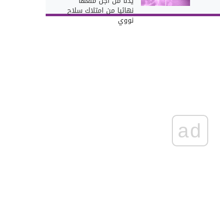
يدنا من أجل منعها
نهائيا من امتلاك سلاح
نووي
ad