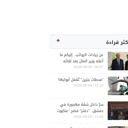
كثر قراءة
عن زيادات الرواتب.. إليكم ما
أعلنه وزير المال بعد لقائه
الراعي
08:07 | 2026-08-08
"محطات بنزين" تُقفل أبوابها!
13:20 | 2026-08-08
سرّ داخل شقة مهجورة في
دمشق.. "دفتر" فضح "عنكبوت
الأسد"!"
12:00 | 2026-08-08