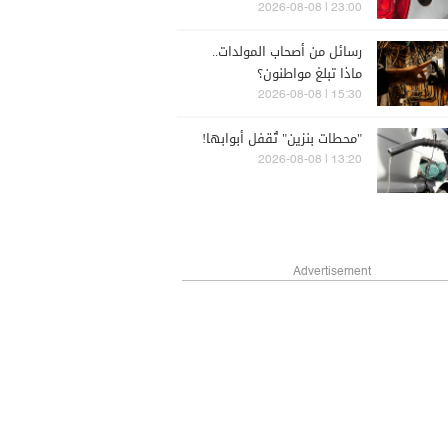
الشتاء
23:00 | 2026-08-08
رسائل من أصحاب المولدات..
ماذا تبلغ مواطنون؟
15:30 | 2026-08-08
"محطات بنزين" تُقفل أبوابها!
13:20 | 2026-08-08
Advertisement