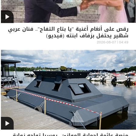
رقص على أنغام أغنية "يا بتاع التفاح".. فنان عربي
شهير يحتفل بزفاف ابنته (فيديو)
04:49 | 2026-08-07
منصة عائمة لحماية الموانئ.. روسيا تواجه زوارق