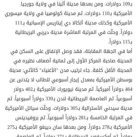
بـ109 دولارات. ومن بعدها مدينة أثينا في ولاية جورجيا
الأميركية بـ110 دولارات. ثم مدينة كولومبيا في ولاية ميسوري
الأميركية وكذلك مدينة ألكالا دي إيناريس الإسبانية بـ111
دولاراً. وحلّت في المرتبة العاشرة مدينة ديربي البريطانية
بـ115 دولاراً.
أما في الجهة المقابلة، فقد وصل الإنفاق على السكن في
المدينة صاحبة المركز الأول إلى ثمانية أضعاف نظيره في
المدينة الأقل كلفة. جاء ترتيب مدن "الأغنياء" كالآتي: مدينة
بوسطن الأميركية بمعدل إيجار أسبوعي للطالب لا يتدنى عن
464 دولاراً أميركياً. ثم مدينة نيويورك الأميركية بـ402 دولار
أسبوعياً. ثم العاصمة البريطانية لندن بـ339 دولاراً أسبوعياً. ثم
مدينة سيدني الأسترالية بـ305 دولارات. وحلّت سياتل الأميركية
في المرتبة الخامسة بـ281 دولاراً أسبوعياً. ثم بروفيدينس
الأميركية بـ278 دولاراً. ومن بعدها سان دييغو الأميركية بـ275
دولاراً. ثم أوكسفورد البريطانية بـ271 دولاراً. ثم العاصمة