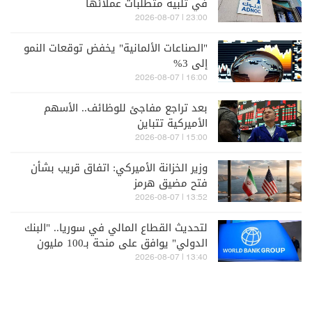
في تلبية متطلبات عملائها
23:00 | 2026-08-07
"الصناعات الألمانية" يخفض توقعات النمو
إلى 3%
16:00 | 2026-08-07
بعد تراجع مفاجئ للوظائف.. الأسهم
الأميركية تتباين
15:00 | 2026-08-07
وزير الخزانة الأميركي: اتفاق قريب بشأن
فتح مضيق هرمز
13:52 | 2026-08-07
لتحديث القطاع المالي في سوريا.. "البنك
الدولي" يوافق على منحة بـ100 مليون
دولار
13:40 | 2026-08-07