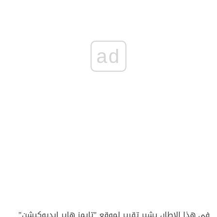
ad
في هذا الإطار، يشير تقرير لموقع "تايمز هاير إيديوكيشن"