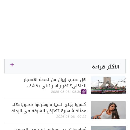
الأكثر قراءة
هل تقترب إيران من لحظة الانفجار
الداخلي؟ تقرير اسرائيلي يكشف
الكواليس
08:30 | 2026-08-06
كسروا زجاج السيارة وسرقوا محتوياتها..
ممثلة شهيرة تتعرّض للسرقة في الرملة
البيضاء (فيديو)
00:25 | 2026-08-06
مُفاوضات في روما وتدمير في الجنوب...