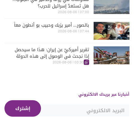
هل تستعدّ إسرائيل للحرب؟
07:00 | 2026-08-06
بالصور... أمير يزبك وحبيب بو أنطون معاً
07:44 | 2026-08-06
تقرير أميركيّ عن إيران: هذا ما سيحصل
إذا نجحت في الوصول إلى هذه الدولة
الآسيويّة
03:30 | 2026-08-06
أخبارنا عبر بريدك الالكتروني
إشترك