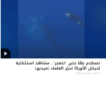
تصطدم بها حتى "تنفجر".. مشاهد استثنائية
لحيتان الأوركا تحيّر العلماء (فيديو)
03:57 | 2026-07-24