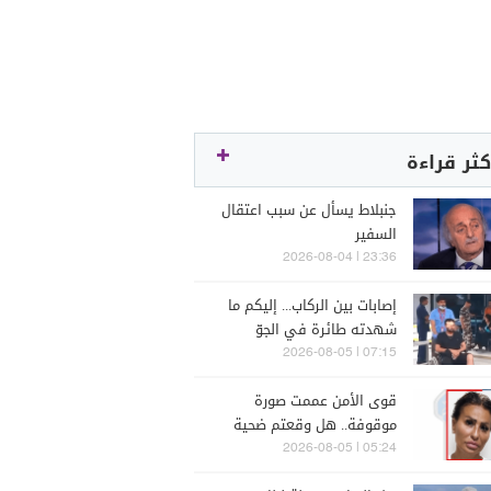
كثر قراءة
جنبلاط يسأل عن سبب اعتقال
السفير
23:36 | 2026-08-04
إصابات بين الركاب... إليكم ما
شهدته طائرة في الجوّ
07:15 | 2026-08-05
قوى الأمن عممت صورة
موقوفة.. هل وقعتم ضحية
أعمالها؟
05:24 | 2026-08-05