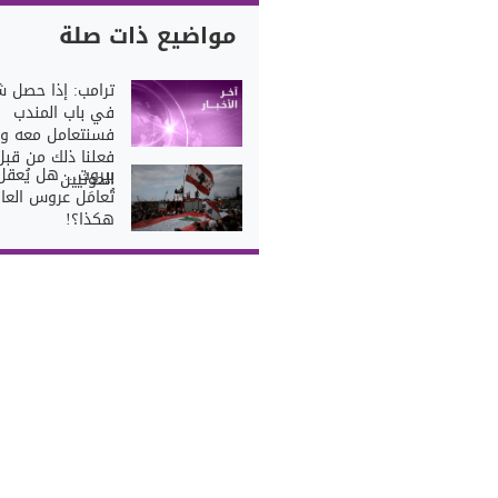
مواضيع ذات صلة
ترامب: إذا حصل 
في باب المندب
فسنتعامل معه و
فعلنا ذلك من قبل
بيروت... هل يُعقل
الحوثيين
تُعامَل عروس العا
هكذا؟!