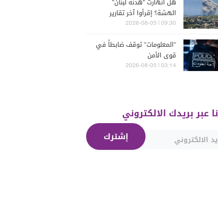
هل انهارت "هدنة لبنان"
الهشة؟ إقرأوا آخر تقارير
إسرائيلية
09:30 | 2026-08-05
"المعلومات" توقف ضابطاً في
قوى الأمن
03:14 | 2026-08-05
نا عبر بريدك الالكتروني
إشترك