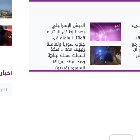
شيء
الجيش الإسرائيلي:
رصدنا إطلاق نار تجاه
قد
قواتنا العاملة في
 مع
جنوب سوريا وتعاملنا
 أن
رقصت معه... هكذا
معه
لم
احتفلت ممثلة لبنانيّة
بعيد ميلاد زميلها
السوريّ (فيديو)
أخبار