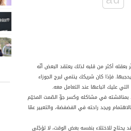
فكّر بعقله أكثر من قلبه لذلك يعتقد البعض أنّه
يحجبها. فإذا كان شريكك ينتمي لبرج الجوزاء
 التي عليك اتباعها عند التعامل معه.
، بمناقشته في مشاكله وكسر جوِّ الصّمت المخيّم
الاهتمام ويجد راحته في الفضفضة، والتعبير عمّا
د يحتاج للاختلاء بنفسه بعض الوقت، لا تؤجّلي