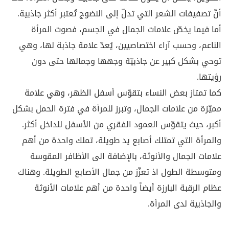
أنّ تصفيفات الشعر التي تدلّ إلى النضوج تُعتبر أكثر جاذبية.
أما فيما يخصّ علامات الجمال في الجسم، فصوت المرأة
الناعم، وحسب آراء اختصاصيين، يُعدّ علامة جاذبة لها، وهي
توحي بشكل كبير عن جاذبيّة وجهها وجمالها حتى دون
رؤيتها.
كما تمتاز بعض النساء بتقوّس أسفل الظهر، وهي علامة
مميّزة من علامات الجمال، وتبرز للمرأة في فترة الحمل بشكل
أكبر، حيث يتقوّس العمود الفقري من الأسفل للداخل أكثر.
والمرأة التي تمتلك أصابع يد طويلة، تملك واحدة من أهم
علامات الجمال والأنوثة، بالإضافة الى الأظافر المقوسة
ومتوسطة الطول اذ تعزّز من جمال الأصابع الطويلة. وهناك
عظام الرقبة البارزة أيضاً واحدة من أهم علامات الأنوثة
والجاذبية لدى المرأة.