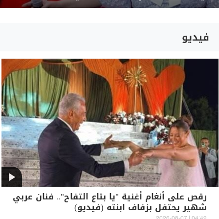
فيديو
رقص على أنغام أغنية "يا بتاع التفاح".. فنان عربي
شهير يحتفل بزفاف ابنته (فيديو)
04:49 | 2026-08-07