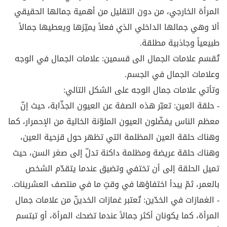
المرأة الخارجي، من دون التقليل من أهمية جمالها الحقيقي
ألا وهي جمالها الداخلي الذي فعلاً يميّزها ويعطيها جمالاً
طبيعياً وجاذبية مطلقة.
تُقسَم علامات الجمال الى قسمين: علامات الجمال في الوجه
وعلامات الجمال في الجسم.
وتأتي علامات جمال الوجه على الشكل التالي:
- حلقة العين: تعبّر هذه الصفة عن العيون الجذّابة، حيث إنّ
معظم الناس يفضّلون العيون الملوّنة الخالية من الإحمرار، كما
وهناك حلقة العين المظلمة التي تظهر حول قزحية العين،
وهناك حلقة عريضة ومظلمة داكنة تدلّ إلى صغر السن، حيث
تميل الحلقة إلى أن تختفي وتضيق عندما يتقدّم الشخص
بالعمر، ثمّ يبدأ اختفاؤها في وقتٍ ما في منتصف العشرينات.
- الغمازات في الخدّين: تُعتبر غمازات الخدينّ من علامات جمال
المرأة، كما يكونان أكثر جمالاً عندما تضحك المرأة، أو تبتسم