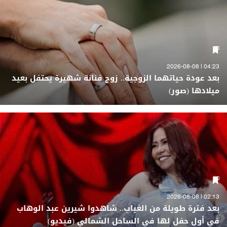
04:23 | 2026-08-08
بعد عودة حياتهما الزوجية.. زوج فنانة شهيرة يحتفل بعيد
ميلادها (صور)
02:13 | 2026-08-08
بعد فترة طويلة من الغياب.. شاهدوا شيرين عبد الوهاب
في أول حفل لها في الساحل الشمالي (فيديو)