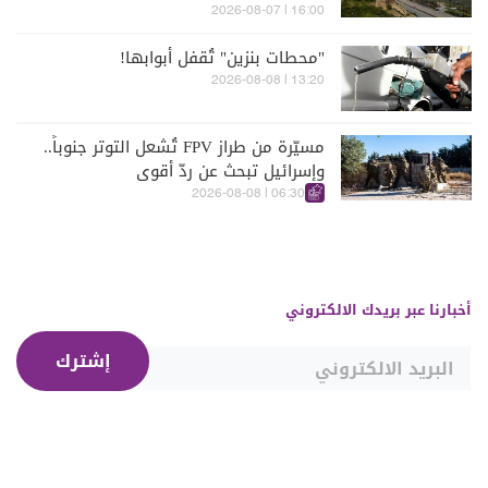
مراحله
16:00 | 2026-08-07
"محطات بنزين" تُقفل أبوابها!
13:20 | 2026-08-08
مسيّرة من طراز FPV تُشعل التوتر جنوباً..
وإسرائيل تبحث عن ردّ أقوى
06:30 | 2026-08-08
أخبارنا عبر بريدك الالكتروني
إشترك