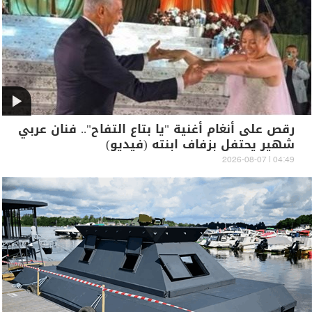
رقص على أنغام أغنية "يا بتاع التفاح".. فنان عربي
شهير يحتفل بزفاف ابنته (فيديو)
04:49 | 2026-08-07