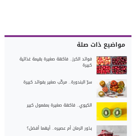
مواضيع ذات صلة
فوائد الكرز.. فاكهة صغيرة بقيمة غذائية
كبيرة
سرّ البندورة.. مركّب صغير بفوائد كبيرة
الكيوي.. فاكهة صغيرة بمفعول كبير
بذور الرمان أم عصيره.. أيهما أفضل؟