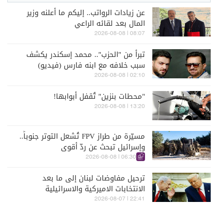
عن زيادات الرواتب.. إليكم ما أعلنه وزير
المال بعد لقائه الراعي
08:07 | 2026-08-08
تبرأ من "الحزب".. محمد إسكندر يكشف
سبب خلافه مع ابنه فارس (فيديو)
02:10 | 2026-08-08
"محطات بنزين" تُقفل أبوابها!
13:20 | 2026-08-08
مسيّرة من طراز FPV تُشعل التوتر جنوباً..
وإسرائيل تبحث عن ردّ أقوى
06:30 | 2026-08-08
ترحيل مفاوضات لبنان إلى ما بعد
الانتخابات الاميركية والاسرائيلية
22:41 | 2026-08-07