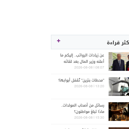
كثر قراءة
عن زيادات الرواتب.. إليكم ما
أعلنه وزير المال بعد لقائه
الراعي
08:07 | 2026-08-08
"محطات بنزين" تُقفل أبوابها!
13:20 | 2026-08-08
رسائل من أصحاب المولدات..
ماذا تبلغ مواطنون؟
15:30 | 2026-08-08