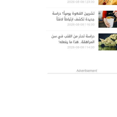
ارتفاع درجات الحرارة
23:00 | 2026-08-08
تشربين القهوة يومياً؟ دراسة
جديدة تكشف ارتباطاً لافتاً
بسرطان الثدي
16:00 | 2026-08-08
دراسة تحذر من القنب في سن
المراهقة.. هذا ما يفعله!
14:00 | 2026-08-08
Advertisement