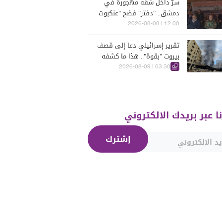
سرّ داخل شقة مهجورة في
دمشق.. "دفتر" فضح "عنكبوت
الأسد"!"
12:00 | 2026-08-08
تقرير إسرائيلي دعا إلى قصف
بيروت "بقوة".. هذا ما كشفه
03:30 | 2026-08-09
نا عبر بريدك الالكتروني
إشترك