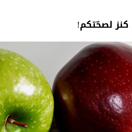
كنز لصحّتكم!