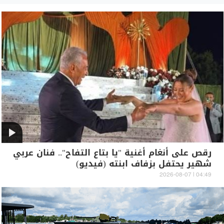
رقص على أنغام أغنية "يا بتاع التفاح".. فنان عربي
شهير يحتفل بزفاف ابنته (فيديو)
04:49 | 2026-08-07