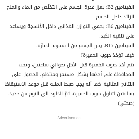
الفيتامين B2: يعزز قدرة الجسم على التخلّص من الماء والملح
الزائد داخل الجسم.
الفيتامين B6: يحمي التوازن الغذائي داخل الأنسجة ويساعد
على تنقية الكبد.
الفيتامين B15: يحرر الجسم من السموم الضارّة.
كيف تؤخذ حبوب الخميرة؟
يتم أخذ حبوب الخميرة قبل الأكل بحوالي ساعتين، ويجب
المحافظة على أخذها بشكل مستمر ومنتظم، للحصول على
النتائج المثالية. كما أنه يجب ضبط المنبه قبل موعد الاستيقاظ
بساعتين لتناول حبوب الخميرة، ثمّ الخلود الى النوم من جديد.
(صحتي)
Advertisement