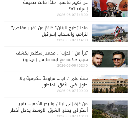
عن نعيم قاسم.. ماذا قالت صحيفة
إسرائيليّة؟
15:00 | 2026-08-07
ماذا يُطبخ للبنان؟ كلامٌ عن "قرار مفاجئ"
لترامب وانسحاب إسرائيل
14:00 | 2026-08-07
تبرأ من "الحزب".. محمد إسكندر يكشف
سبب خلافه مع ابنه فارس (فيديو)
02:10 | 2026-08-08
سنة على 7 آب... مراوحة حكومية ولا
حلول في الأفق المنظور
09:00 | 2026-08-07
من غزة إلى لبنان والبحر الأحمر... تقرير
أسترالي يحذر: الشرق الأوسط يدخل أخطر
مراحله
16:00 | 2026-08-07