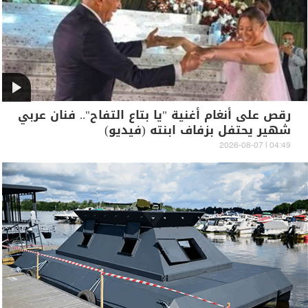
رقص على أنغام أغنية "يا بتاع التفاح".. فنان عربي
شهير يحتفل بزفاف ابنته (فيديو)
04:49 | 2026-08-07