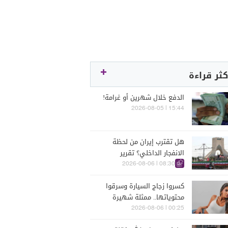
كثر قراءة
الدفع خلال شهرين أو غرامة!
15:44 | 2026-08-05
هل تقترب إيران من لحظة
الانفجار الداخلي؟ تقرير
اسرائيلي يكشف الكواليس
08:30 | 2026-08-06
كسروا زجاج السيارة وسرقوا
محتوياتها.. ممثلة شهيرة
تتعرّض للسرقة في الرملة
00:25 | 2026-08-06
البيضاء (فيديو)