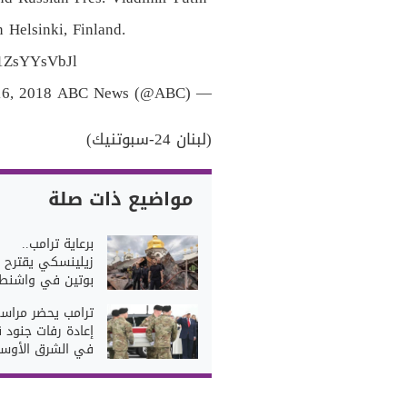
 Helsinki, Finland.
m/1ZsYYsVbJl
16, 2018
— ABC News (@ABC)
(لبنان 24-سبوتنيك)
مواضيع ذات صلة
برعاية ترامب..
زيلينسكي يقترح ل
بوتين في واشنط
ترامب يحضر مراس
إعادة رفات جنود ق
في الشرق الأوس