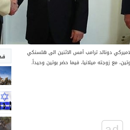
ميركي دونالد ترامب أمس الاثنين الى هلسنكي
قد 
تين، مع زوجته ميلانيا، فيما حضر بوتين وحيداً.
ad