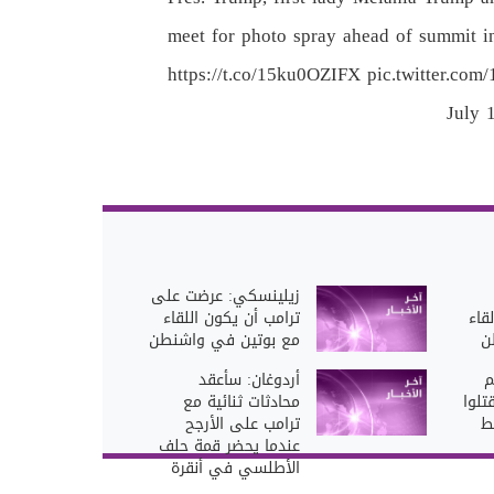
meet for photo spray ahead of summit in
https://t.co/15ku0OZIFX
pic.twitter.co
July 
زيلينسكي: عرضت على
قاء
ترامب أن يكون اللقاء
ن
مع بوتين في واشنطن
م
أردوغان: سأعقد
تلوا
محادثات ثنائية مع
ط
ترامب على الأرجح
عندما يحضر قمة حلف
الأطلسي في أنقرة