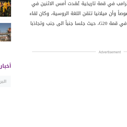
ترامب في قمة تاريخية عُقدت أمس الاثنين في
ً وأن ميلانيا تتقن اللغة الروسية، وكان لقاء
جمعهما سابقاً في آذار الماضي في قمة G20، حيث جلسا جنباً الى جنب وتجاذبا
Advertisement
أخبار