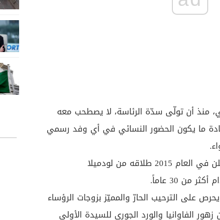
 منذ أن تولّى سدّة الرئاسة، لا يصطحب معه
عادة ما يكون الحضور النسائي في أي وفد رسمي
ء.
يضاف الى ذلك، أن بوتين كان أعلن في العام 2015 طلاقه من لودميلا
 من 30 عاماً.
رص على الترحيب الحارّ والمميّز بزوجات الرؤساء
 زهور الفاوانيا والورد الجوري للسيدة الأولى