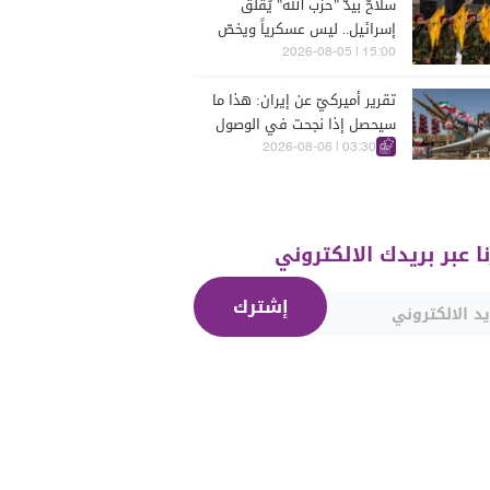
سلاحٌ بيدّ "حزب الله" يُقلق
إسرائيل.. ليس عسكرياً ويخصّ
الجنوب
15:00 | 2026-08-05
تقرير أميركيّ عن إيران: هذا ما
سيحصل إذا نجحت في الوصول
إلى هذه الدولة الآسيويّة
03:30 | 2026-08-06
نا عبر بريدك الالكتروني
إشترك