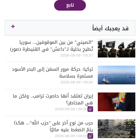
تابع
قد يعجبك أيضاً
"الصيني" من بين الموقوفين... سوريا
تُطيح بخلية لـ"داعش" في القنيطرة (صور)
09:37 | 2026-08-09
تركيا: حركة مرور السفن إلى البحر الأسود
مستمرة بسلاسة
09:30 | 2026-08-09
إيران تعتقد أنها حاصرت ترامب.. ولكن ما
هي المخاطر؟
09:30 | 2026-08-09
حرب من نوع آخر على "حزب الله"... هكذا
يتمّ الضغط عليه ماليّاً
09:00 | 2026-08-09