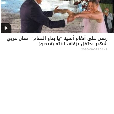
رقص على أنغام أغنية "يا بتاع التفاح".. فنان عربي
شهير يحتفل بزفاف ابنته (فيديو)
04:49 | 2026-08-07