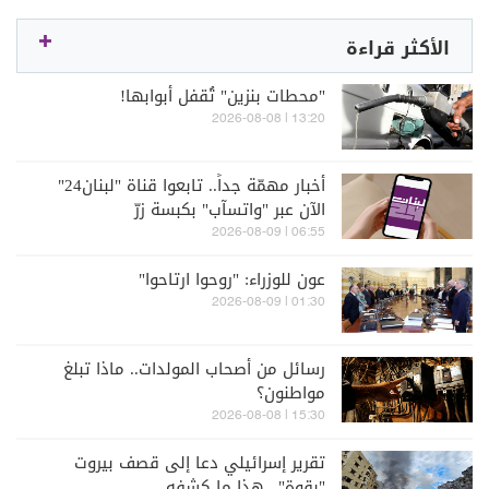
الأكثر قراءة
"محطات بنزين" تُقفل أبوابها!
13:20 | 2026-08-08
أخبار مهمّة جداً.. تابعوا قناة "لبنان24"
الآن عبر "واتسآب" بكبسة زرّ
06:55 | 2026-08-09
عون للوزراء: "روحوا ارتاحوا"
01:30 | 2026-08-09
رسائل من أصحاب المولدات.. ماذا تبلغ
مواطنون؟
15:30 | 2026-08-08
تقرير إسرائيلي دعا إلى قصف بيروت
"بقوة".. هذا ما كشفه