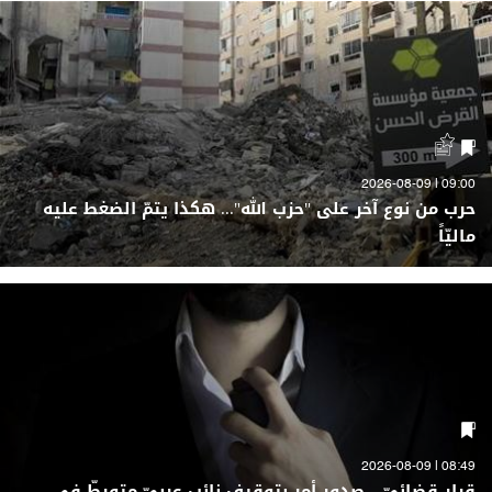
09:00 | 2026-08-09
حرب من نوع آخر على "حزب الله"... هكذا يتمّ الضغط عليه
ماليّاً
08:49 | 2026-08-09
قرار قضائيّ... صدور أمر بتوقيف نائب عربيّ متورطّ في