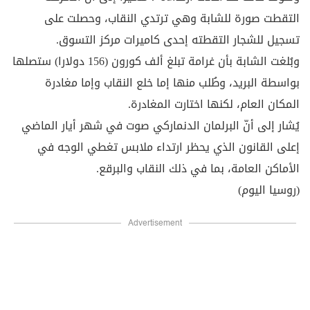
التقطت صورة للشابة وهي ترتدي النقاب، وحصلت على
تسجيل للشجار التقطته إحدى كاميرات مركز التسوق.
وبُلغت الشابة بأن غرامة تبلغ ألف كورون (156 دولارا) ستصلها
بواسطة البريد، وطُلب منها إما خلع النقاب وإما مغادرة
المكان العام، لكنها اختارت المغادرة.
يُشار إلى أنّ البرلمان الدنماركي صوت في شهر أيار الماضي
إعلى القانون الذي يحظر ارتداء ملابس تغطي الوجه في
الأماكن العامة، بما في ذلك النقاب والبرقع.
(روسيا اليوم)
Advertisement