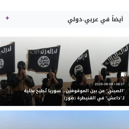
أيضاً في عربي-دولي
09:37 | 2026-08-09
"الصيني" من بين الموقوفين... سوريا تُطيح بخلية
لـ"داعش" في القنيطرة (صور)