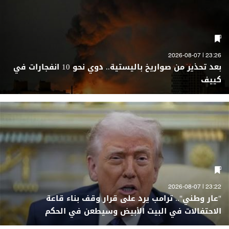
23:26 | 2026-08-07
بعد تحذير من صواريخ باليستية.. دوي نحو 10 انفجارات في
كييف
23:22 | 2026-08-07
"عار وطني".. ترامب يرد على قرار وقف بناء قاعة
الاحتفالات في البيت الأبيض وسيطعن في الحكم