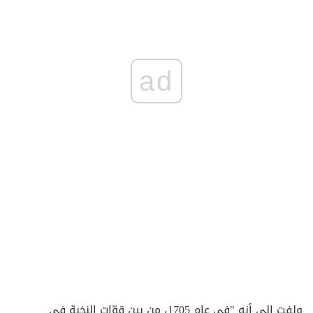
ad
ولفت الى أنه "في عام 1705، من بين قوّات النخبة في