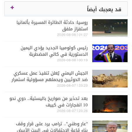
قد يعجبك أيضاً
روسيا: حادثة الطائرة المسيرة بألمانيا
استفزاز ملفق
01:27 | 2026-08-08
رئيس كولومبيا الجديد يؤدي اليمين
الدستورية في كالي المضطربة
00:19 | 2026-08-08
الجيش اليمني يُعلن تنفيذ عمل عسكري
ضد الحوثيين ويحملهم مسؤولية استمرار
التصعيد
23:29 | 2026-08-07
بعد تحذير من صواريخ باليستية.. دوي نحو
10 انفجارات في كييف
23:26 | 2026-08-07
"عار وطني".. ترامب يرد على قرار وقف
بناء قاعة الاحتفالات في البيت الأبيض