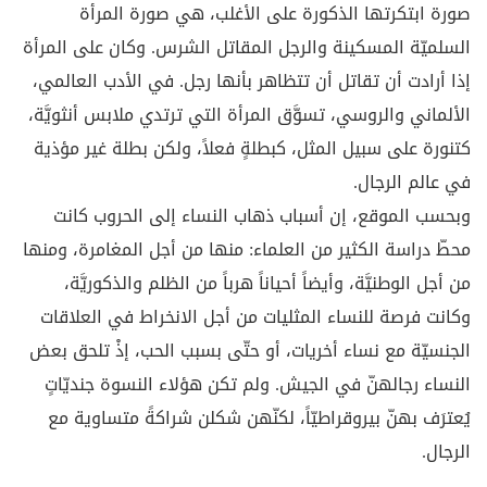
صورة ابتكرتها الذكورة على الأغلب، هي صورة المرأة
السلميّة المسكينة والرجل المقاتل الشرس. وكان على المرأة
إذا أرادت أن تقاتل أن تتظاهر بأنها رجل. في الأدب العالمي،
الألماني والروسي، تسوَّق المرأة التي ترتدي ملابس أنثويَّة،
كتنورة على سبيل المثل، كبطلةٍ فعلاً، ولكن بطلة غير مؤذية
في عالم الرجال.
وبحسب الموقع، إن أسباب ذهاب النساء إلى الحروب كانت
محطّ دراسة الكثير من العلماء: منها من أجل المغامرة، ومنها
من أجل الوطنيَّة، وأيضاً أحياناً هرباً من الظلم والذكوريَّة،
وكانت فرصة للنساء المثليات من أجل الانخراط في العلاقات
الجنسيّة مع نساء أخريات، أو حتّى بسبب الحب، إذْ تلحق بعض
النساء رجالهنّ في الجيش. ولم تكن هؤلاء النسوة جنديّاتٍ
يُعترَف بهنّ بيروقراطيّاً، لكنّهن شكلن شراكةً متساوية مع
الرجال.