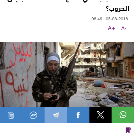
الحروب؟
08:49
|
05-08-2018
A+
A-