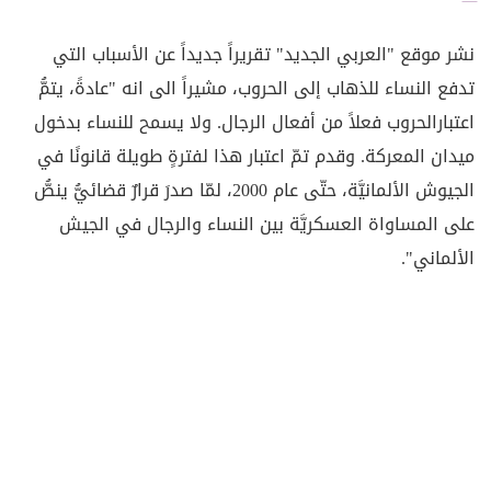
نشر موقع "العربي الجديد" تقريراً جديداً عن الأسباب التي
تدفع النساء للذهاب إلى الحروب، مشيراً الى انه "عادةً، يتمُّ
اعتبارالحروب فعلاً من أفعال الرجال. ولا يسمح للنساء بدخول
ميدان المعركة. وقدم تمّ اعتبار هذا لفترةٍ طويلة قانونًا في
الجيوش الألمانيَّة، حتّى عام 2000، لمّا صدرَ قرارٌ قضائيُّ ينصُّ
على المساواة العسكريَّة بين النساء والرجال في الجيش
الألماني".