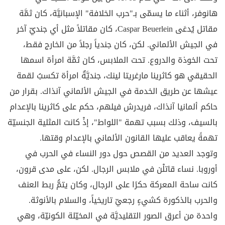
هانوفر، أثناء ما يسمّى بـ"حرب الخلافة" الإسبانيَّة، كان ثمَّة
مقاتل يُدعَى Caspar Beuerlein، كان مقاتلاً مثل أي جنديّ آخر
في الجيش الألماني. لكن، كان جندياً رجلاً من الخارج فقط،
تحت الخوذة والدروع. تحت الملابس، كان ثمَّة امرأة اسمها
الحقيقي هو كاثرينا مارغريتا لينك، جنديَّةٌ امرأة تكسبُ لقمة
عيشها عن طريق الخدمة في الجيش الألماني آنذاك. بقرار من
حاكم ألمانيا آنذاك، فريدرش فيلهم، حكم على كاثرينا بالإعدام
بالسيف، وذلك بسبب تهمة "اللواط"، إذْ كانت المثلية الجنسيّة
تهمةً يعاقب عليها القانون الألماني بالإعدام وقتها.
وتوجد العديد من القصص حول دور النساء في الحرب في
أوروبا. نساء قاتلْن في ملابس الرجال. لكن، على مدى قرون،
كانت ساحة المعركة حكرًا على الرجال، وكان يتمُّ ربط العنف
والحرب بالذكورة كشيءٍ رجعيّ تاريخياً، والسلام بالأنوثة.
واحدة من أعرق الصور التقليديَّة في المخيّلة الكونيّة، وهي