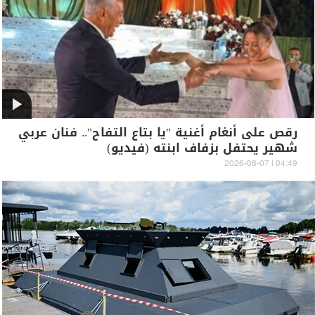
رقص على أنغام أغنية "يا بتاع التفاح".. فنان عربي
شهير يحتفل بزفاف ابنته (فيديو)
04:49 | 2026-08-07