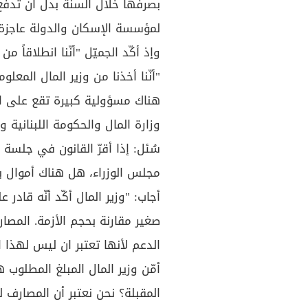
لمؤسسة الإسكان والدولة عاجزة
وإذ أكّد الجميّل "أنّنا انطلاقاً 
"أنّنا أخذنا من وزير المال المعل
هناك مسؤولية كبيرة تقع على ال
وزارة المال والحكومة اللبنانية
سُئل: إذا أقرّ القانون في جلسة
مجلس الوزراء، هل هناك أموال ب
أجاب: "وزير المال أكّد أنّه قادر
صغير مقارنة بحجم الأزمة. المصار
الدعم لأنها تعتبر ان ليس لهذا ا
أمّن وزير المال المبلغ المطلو
المقبلة؟ نحن نعتبر أن المصارف ل