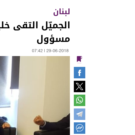
لبنان
الجميّل التقى خل
مسؤول
07:42
|
29-06-2018