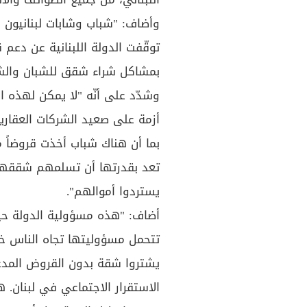
وأضاف: "شباب وشابات لبنانيون م
توقّفت الدولة اللبنانية عن دع
بمشاكل شراء شقق للشبان والشا
وشدّد على أنّه "لا يمكن لهذه ا
أزمة على صعيد الشركات العقارية
بما أن هناك شباب أخذت قروضاً 
تعد بقدرتها أن تسلمهم شققهم.
يستردوا أموالهم".
أضاف: "هذه مسؤولية الدولة حي
تتحمل مسؤوليتها تجاه الناس خا
الاستقرار الاجتماعي في لبنان. 