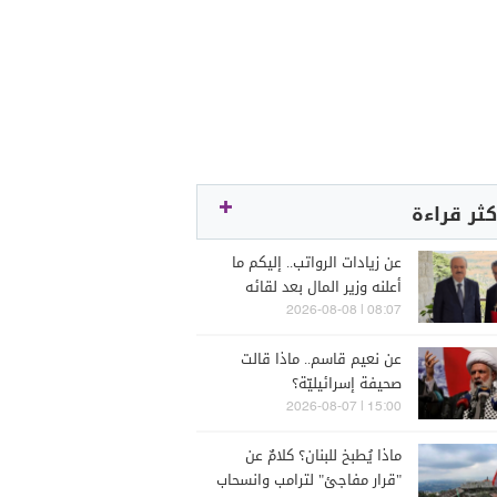
كثر قراءة
عن زيادات الرواتب.. إليكم ما
أعلنه وزير المال بعد لقائه
الراعي
08:07 | 2026-08-08
عن نعيم قاسم.. ماذا قالت
صحيفة إسرائيليّة؟
15:00 | 2026-08-07
ماذا يُطبخ للبنان؟ كلامٌ عن
"قرار مفاجئ" لترامب وانسحاب