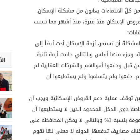
ن كلّ الانتماءات يعانون من مشكلة الإسكان.
م قروض الإسكان منذ فترة، منذ أشهر مما تسبب
بات".
لمشكلة أن تستمر، أزمة الإسكان أدت أيضاً إلى
، وجزء منها أفلس وبالتالي خلقت أزمة ثانية
الأ
من قبل ودفعوا أموالهم والشركات العقارية لم
 دفعوا ولم يتسلموا ولم يستطيعوا أن
ن توقف عملية دعم القروض الإسكانية ويجب أن
صة ذوي الدخل المحدود الذين لا يستطيعوا أن
يشتروا شقة بدون القروض المدعومة بنسبة 3% وبالتالي لا يمكن المحافظة على
هناك مصاريف تدفعها الدولة لا معنى لها تقوم