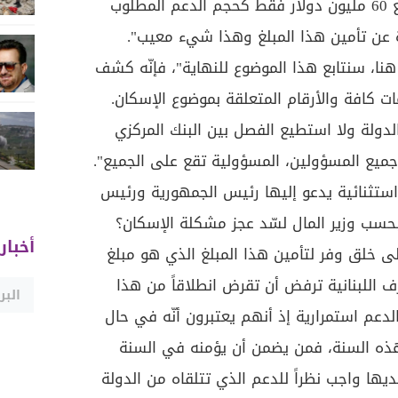
بصرفها خلال السنة بدل أن تدفع 60 مليون دولار فقط كحجم الدعم المطلوب
 عن تأمين هذا المبلغ وهذا شيء معيب".
من هنا، سنتابع هذا الموضوع للنهاية"، فإنّه كشف
ومات كافة والأرقام المتعلقة بموضوع الإسكان.
دولة ولا استطيع الفصل بين البنك المركزي
 وجميع المسؤولين، المسؤولية تقع على الجميع".
 استثنائية يدعو إليها رئيس الجمهورية ورئيس
حسب وزير المال لسّد عجز مشكلة الإسكان؟
أخبار
 على خلق وفر لتأمين هذا المبلغ الذي هو مبلغ
ف اللبنانية ترفض أن تقرض انطلاقاً من هذا
لدعم استمرارية إذ أنهم يعتبرون أنّه في حال
ب هذه السنة، فمن يضمن أن يؤمنه في السنة
ديها واجب نظراً للدعم الذي تتلقاه من الدولة