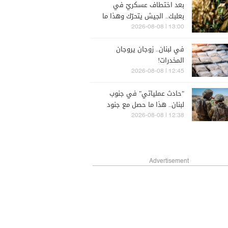
بعد اختطاف عسكريّ في
بعلبك.. الجيش يتحرّك وهذا ما
حصل
13:00 | 2026-08-08
في لبنان.. زوجان يروجان
المخدرات!
12:45 | 2026-08-08
"حادث عملياتي" في جنوب
لبنان.. هذا ما حصل مع جنود
إسرائيليين
12:38 | 2026-08-08
Advertisement