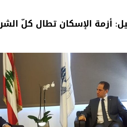
يل: أزمة الإسكان تطال كلّ الشرا