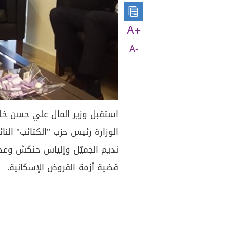
A+
A-
استقبل وزير المال علي حسن خل
الوزارة رئيس حزب "الكتائب" النا
نديم الجميّل وإلياس حنكش وعدد
قضية أزمة القروض الإسكانية.