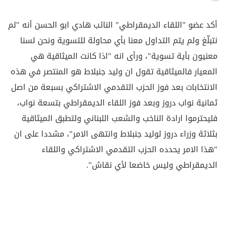
أكد عضو "اللقاء الديمقراطي" النائب هادي ابو الحسن أنه "لم
نتبلّغ ولم يتم التداول معنا بأي محاولة للتسوية ونحن لسنا
معنيون بأية تسوية"، ورأى انه "اذا كانت الميثاقية هي
المعيار فالميثاقية تقول ان وليد جنبلاط هو المنتصر في هذه
الانتخابات بعد فوز الحزب التقدمي الاشتراكي بسبعة من اصل
ثمانية نواب دروز وبعد فوز اللقاء الديمقراطي بتسعة نواب،
فليحترموا ارادة الناخب والشعب اللبناني ولتطبق الميثاقية
بثلاثة وزراء دروز لوليد جنبلاط وانتهى الامر"، مشددا على ان
"هذا الامر يحدده الحزب التقدمي الاشتراكي واللقاء
الديمقراطي وليس خاضعا لأي نقاش".