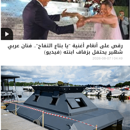
رقص على أنغام أغنية "يا بتاع التفاح".. فنان عربي
شهير يحتفل بزفاف ابنته (فيديو)
04:49 | 2026-08-07