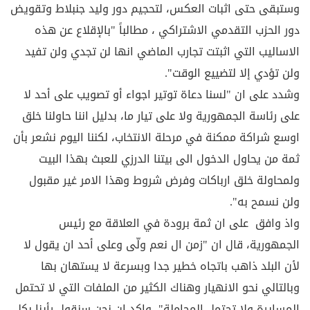
وستبقى حتى اثبات العكس، لتحجيم دور وليد جنبلاط وتقويض
دور الحزب التقدمي الاشتراكي ، مطالباً "بالإقلاع عن هذه
الاساليب التي اثبتت تجارب الماضي انها لن تجدي ولن تفيد
ولن تؤدي إلا لتضييع الوقت".
وشدد على ان "لسنا دعاة توتير اجواء أو تصويب على أحد لا
على رئاسة الجمهورية ولا على تيار ما، بدليل اننا حاولنا خلق
اوسع شراكة ممكنة في مرحلة الانتخاب، لكننا اليوم نشعر بأن
ثمة من يحاول الدخول الى بيتنا الدرزي للعبث بهذا البيت
ولمحاولة خلق ارباكات وفرض شروط وهذا الامر غير مقبول
ولن نسمح به".
واذ وافق على ان ثمة برودة في العلاقة مع رئيس
الجمهورية، قال ان "زمن ال نعم ولّى وعلى أحد ان يقول لا
لأن البلد ذاهب باتجاه خطير جدا وبسرعة لا يستهان بها
وبالتالي نحو الانهيار وهناك الكثير من الملفات التي لا تحتمل
المسايرة ولا تحتمل المجاملة"، واكد ان نحن سنقول رأينا بكل