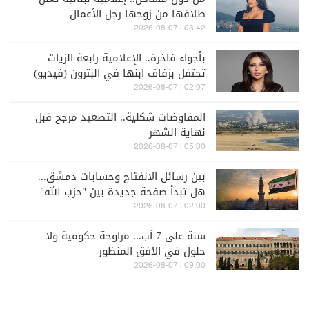
طلاقها من زوجها رجل الأعمال
03:42 | 2026-08-07
بأجواء فاخرة.. الإعلامية رابعة الزيات
تحتفل بزفاف ابنها في البترون (فيديو)
02:07 | 2026-08-07
المفاوضات شكلية.. التصعيد مرجح قبل
نهاية الشهر
05:00 | 2026-08-07
بين رسائل الانفتاح وحسابات دمشق...
هل تبدأ صفحة جديدة بين "حزب الله"
وسوريا - الشرع؟
02:00 | 2026-08-07
سنة على 7 آب... مراوحة حكومية ولا
حلول في الأفق المنظور
09:00 | 2026-08-07