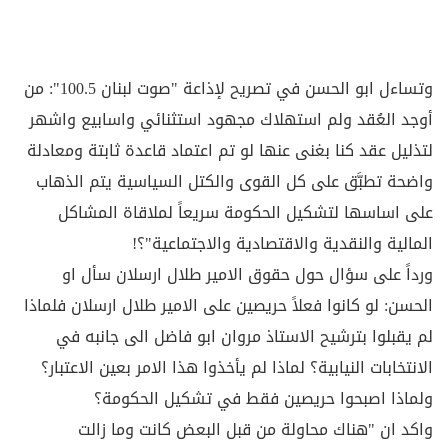
وتساءل ابو الحسن في تصريح لإذاعة "صوت لبنان 100.5": من
أوجد العُقد ولم استهلاك مجهود استثنائي واسابيع واشهر
لتذليل عقد كنا بغنى عنها لو تم اعتماد قاعدة ثابتة ومعادلة
واضحة تطبَّق على كل القوى والكتل السياسية يتم الذهاب
على اساسها لتشكيل الحكومة سريعاً لملاقاة المشاكل
المالية والنقدية والاقتصادية والاجتماعية"؟!
ورداً على سؤال حول حقوق الامير طلال ارسلان سأل او
الحسن: لو كانوا فعلاً حريصين على الامير طلال ارسلان فلماذا
لم يقبلوا بترشيح الاستاذ مروان ابو فاضل الى جانبه في
الانتخابات النيابية؟ لماذا لم يأخذوا هذا الامر بعين الاعتبار؟
ولماذا اصبحوا حريصين فقط في تشكيل الحكومة؟
واكد ان "هناك محاولة من قبل البعض كانت وما زالت