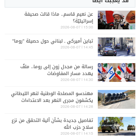
قد يعجبك أيضاً
عن نعيم قاسم.. ماذا قالت صحيفة
إسرائيليّة؟
15:00 | 2026-08-07
تباين أميركي ـ لبناني حول حصيلة "روما"
14:45 | 2026-08-07
رسالة من مجدل زون إلى روما.. ملفٌ
يهدد مسار المفاوضات
14:30 | 2026-08-07
مهندسو المصلحة الوطنية لنهر الليطاني
يكشفون مجرى النهر بعد الاعتداءات
الاسرائيلية
14:28 | 2026-08-07
تفاصيل جديدة بشأن آلية التحقق من نزع
سلاح حزب الله
14:15 | 2026-08-07