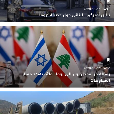
14:45 | 2026-08-07
تباين أميركي ـ لبناني حول حصيلة "روما"
14:30 | 2026-08-07
رسالة من مجدل زون إلى روما.. ملفٌ يهدد مسار
المفاوضات