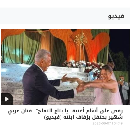
فيديو
رقص على أنغام أغنية "يا بتاع التفاح".. فنان عربي
شهير يحتفل بزفاف ابنته (فيديو)
04:49 | 2026-08-07