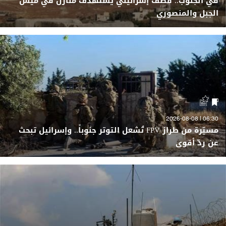
في الجنوب.. قصفٌ إسرائيلي يستهدف منازل في ميس
الجبل والمنصوري
06:30 | 2026-08-08
مسيّرة من طراز FPV تُشعل التوتر جنوباً.. وإسرائيل تبحث
عن ردّ أقوى