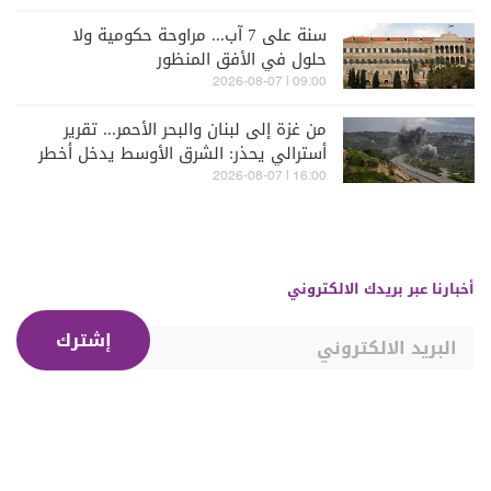
سنة على 7 آب... مراوحة حكومية ولا
حلول في الأفق المنظور
09:00 | 2026-08-07
من غزة إلى لبنان والبحر الأحمر... تقرير
أسترالي يحذر: الشرق الأوسط يدخل أخطر
مراحله
16:00 | 2026-08-07
أخبارنا عبر بريدك الالكتروني
إشترك