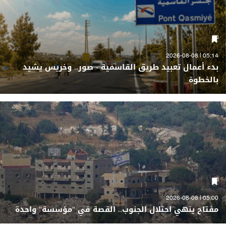
05:14 | 2026-08-08
بدء أعمال تعبيد طريق القاسمية - صور.. وخريس يشيد
بالخطوة
05:00 | 2026-08-08
مفتاح ينهي احتلال الجنوب.. القصة في "مؤسسة" واحدة