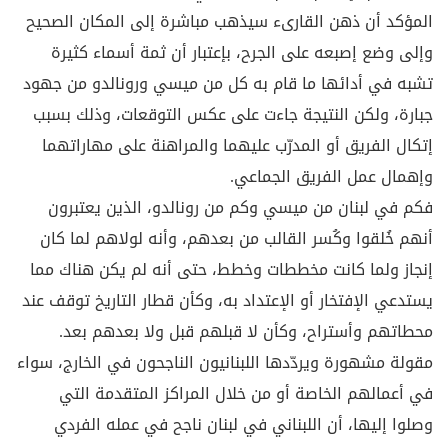
المؤكد أن ذهن القارىء سيذهب مباشرة إلى المكان الصحيح
وإلى وضع إصبعه على الجرح، بإعتبار أن ثمة أسماء كثيرة
تشبه في أدائها ما قام به كل من ميسي ورونالدو من جهود
جبارة، ولكن النتيجة جاءت على عكس التوقعات، وذلك بسبب
إتكال الفريق أو المدرّب عليهما والمراهنة على مهاراتهما
وإهمال عمل الفريق الجماعي.
فكم في لبنان من ميسي وكم من رونالدو، الذين يعتبرون
أنهم خُلقوا وكُسر القالب من بعدهم، وأنه لولاهم لما كان
إنجاز ولما كانت مخططات وخطط، حتى أنه لم يكن هناك مما
يستدعي الإفتخار أو الإعتداد به، وكأن قطار التاريخ توقف عند
محطاتهم وأستراح، وكأن لا قبلهم قبل ولا بعدهم بعد.
مقولة مشهورة ويردّدها اللبنانيون الناجحون في الخارج، سواء
في أعمالهم الخاصة أو من خلال المراكز المتقدمة التي
وصلوا إليها، أن اللبناني في لبنان ناجح في عمله الفردي