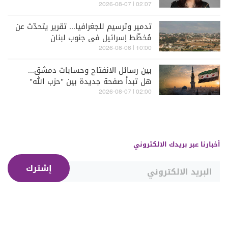
02:07 | 2026-08-07
تدمير وترسيم للجغرافيا... تقرير يتحدّث عن
مُخطّط إسرائيل في جنوب لبنان
10:00 | 2026-08-06
بين رسائل الانفتاح وحسابات دمشق...
هل تبدأ صفحة جديدة بين "حزب الله"
وسوريا - الشرع؟
02:00 | 2026-08-07
أخبارنا عبر بريدك الالكتروني
إشترك