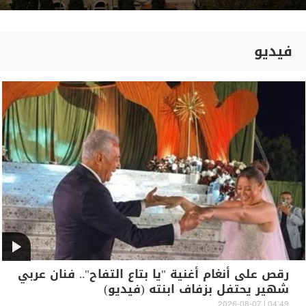
فيديو
رقص على أنغام أغنية "يا بتاع التفاح".. فنان عربي
شهير يحتفل بزفاف ابنته (فيديو)
04:49 | 2026-08-07