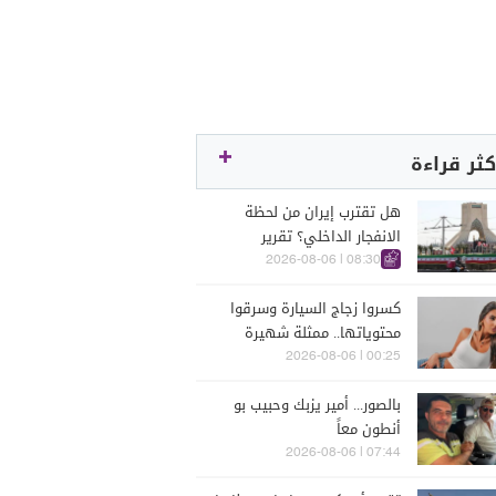
كثر قراءة
هل تقترب إيران من لحظة
الانفجار الداخلي؟ تقرير
اسرائيلي يكشف الكواليس
08:30 | 2026-08-06
كسروا زجاج السيارة وسرقوا
محتوياتها.. ممثلة شهيرة
تتعرّض للسرقة في الرملة
00:25 | 2026-08-06
البيضاء (فيديو)
بالصور... أمير يزبك وحبيب بو
أنطون معاً
07:44 | 2026-08-06