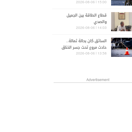
البحرية الجديدة في مواجهة
15:00 | 2026-08-06
"حزب الله"
قطاع الطاقة بين الجميل
والصدي
14:03 | 2026-08-06
السائق كان بحالة ثمالة...
حادث مروع تحت جسر الخناق
في طرابلس (صور)
13:58 | 2026-08-06
Advertisement