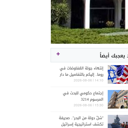
يعجبك أيضاً
إنتهاء جولة المُفاوضات في
روما.. إليكم بالتفاصيل ما دار
بين الوفدين اللبنانيّ
14:10 | 2026-08-06
والإسرائيليّ
إجتماع حكومي للبحث في
المرسوم 3214
15:30 | 2026-08-06
"شلّ دولة من البحر".. صحيفة
تكشف استراتيجية إسرائيل