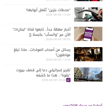
"محطات بنزين" تُقفل أبوابها!
13:20 | 2026-08-08
أخبار مهمّة جداً.. تابعوا قناة "لبنان24"
الآن عبر "واتسآب" بكبسة زرّ
06:55 | 2026-08-09
رسائل من أصحاب المولدات.. ماذا تبلغ
مواطنون؟
15:30 | 2026-08-08
تقرير إسرائيلي دعا إلى قصف بيروت
"بقوة".. هذا ما كشفه
03:30 | 2026-08-09
أخبارنا عبر بريدك الالكتروني