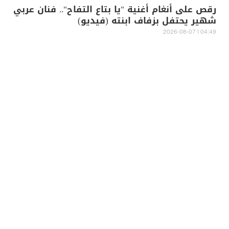
رقص على أنغام أغنية "يا بتاع التفاح".. فنان عربي
شهير يحتفل بزفاف ابنته (فيديو)
04:49 | 2026-08-07