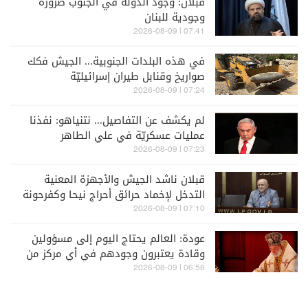
قبلان: وجود الدولة في الجنوب ضرورة
وجودية للبنان
07:41 | 2026-08-09
في هذه البلدات الجنوبية... الجيش فكك
صواريخ وقنابل طيران إسرائيليّة
07:24 | 2026-08-09
لم يكشف عن التفاصيل... نتنياهو: نفذنا
عمليات عسكريّة في علي الطاهر
07:23 | 2026-08-09
قبلان ناشد الجيش والأجهزة المعنية
التدخل لإخماد حرائق أحراج نيحا وكفرحونة
والبقاع الغربي
07:10 | 2026-08-09
عودة: العالم يحتاج اليوم إلى مسؤولين
وقادة يعتبرون وجودهم في أي مركز من
أجل الخدمة لا الإستغلال
06:58 | 2026-08-09