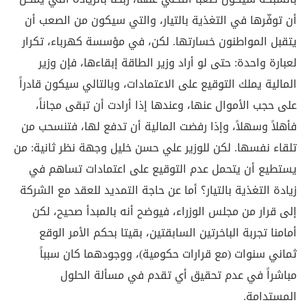
أن توفّرها في التغذية بالتيار، والتي سيكون من الصعب أن
يتقبل المواطنون خسارتها. لكن، في مؤسسة كهرباء، تكرار
لعبارة واحدة: حتى لو أراد وزير الطاقة إبقاءها، فإن وزير
المالية يملك التوقيع على الاعتمادات، وبالتالي سيكون قادراً
على حجب الأموال عنها، وعندها إذا أرادت أن تبقى مجاناً،
فأهلاً وسهلاً، وإذا رفضت المالية أن تدفع لها، فتنسحب من
تلقاء نفسها. لكن للوزير علي حسن خليل وجهة نظر ثانية: من
يستطيع أن يتحمل عدم التوقيع على اعتمادات تساهم في
زيادة التغذية بالتيار؟ أما عن حاجة التمديد للعقد مع الشركة
إلى قرار من مجلس الوزراء، فيوضح أنه بالمبدأ صحيح، لكن
أمامنا تجربة الباخرتين السابقتين، بقيتا بحكم الأمر الوقع
ثماني سنوات (مع قرارات حكومية)، ووجودهما كان سبباً
مباشراً في عدم تحقيق أي تقدم في مسألة الحلول
المستدامة.