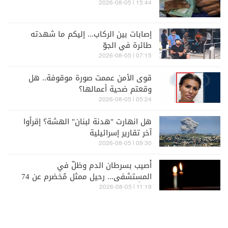
15:44 | 2026-08-05
إصابات بين الركاب... إليكم ما شهدته
طائرة في الجوّ
07:15 | 2026-08-05
قوى الأمن عممت صورة موقوفة.. هل
وقعتم ضحية أعمالها؟
05:24 | 2026-08-05
هل انهارت "هدنة لبنان" الهشة؟ إقرأوا
آخر تقارير إسرائيلية
09:30 | 2026-08-05
أُصيب بسرطان الدم وظلّ في
المستشفى... رحيل ممثل مُخضرم عن 74
عاماً
11:19 | 2026-08-05