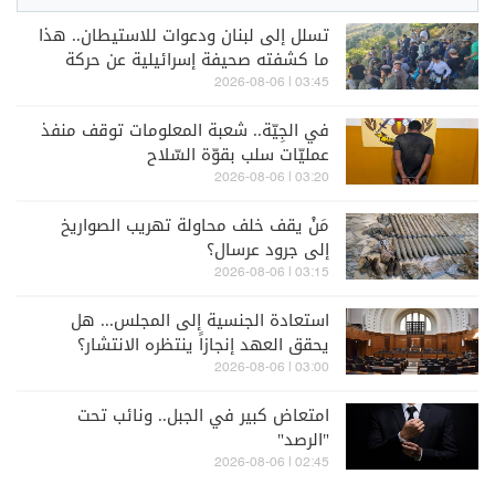
تسلل إلى لبنان ودعوات للاستيطان.. هذا
ما كشفته صحيفة إسرائيلية عن حركة
"أوري تسافون"
03:45 | 2026-08-06
في الجِيّة.. شعبة المعلومات توقف منفذ
عمليّات سلب بقوّة السّلاح
03:20 | 2026-08-06
مَنْ يقف خلف محاولة تهريب الصواريخ
إلى جرود عرسال؟
03:15 | 2026-08-06
استعادة الجنسية إلى المجلس... هل
يحقق العهد إنجازاً ينتظره الانتشار؟
03:00 | 2026-08-06
امتعاض كبير في الجبل.. ونائب تحت
"الرصد"
02:45 | 2026-08-06