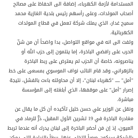
المستدامة لأزمة الكهرباء، إضافة الى الحفاظ على مصالح
أصحاب المولدات، وعلى رأسهم رئيس بلدية الغازية محمد
سميح غدار، الذي يملك شركة تعمل في قطاع المولدات
الكهربائية.
ولفت الى انه في مواقع التواصل، بدا واضحاً أن من شنّ
الحرب على رافضي الباخرة، إما ينتمون إلى حزب الله أو
يناصرونه، خاصة أن الحزب لم يعترض على ربط الباخرة
بالزهراني، وقد قام النائب نواف الموسوي بمسعى على خط
"أمل" ـــــ "كهرباء لبنان"، إلا أن محاولته باءت بالفشل، نتيجة
إصرار "أمل" على موقفها، الذي أبلغته إلى المؤسسة
مباشرة.
ونقل عن الوزير علي حسن خليل تأكيده أن كل ما يقال عن
مغادرة الباخرة في 19 تشرين الأول المقبل، ذرٌّ للرماد في
العيون، إذ إن مَن أحضر الباخرة إلى لبنان يدرك أنه عندما تربط
بالشبكة سيكون صعباً التخلي عنها، ربطاً بالزيادة التي يمكن