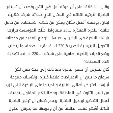
وقال: "لا خلاف على أن حركة أمل هي التي رفضت أن تستقر
الباخرة التركية الثالثة في المكان الذي حددته شركة كهرباء
لبنان، بوصفه أفضل مكان يمكن من خلاله الاستفادة من كامل
طاقة الباخرة المقدَّرة بـ235 ميغاواط. علّلت المؤسسة قرارها
بإرساء الباخرة في الزهراني حينها بــ"وضع العديد من محطات
التحويل الرئيسية الجديدة 220 ك. ف. قيد الخدمة، ما يتطلب
وضع قدرات إنتاجية إضافية على شبكة الـــ220 ك. ف. لتغذية
هذه المحطات".
كان يفترض أن تسير الباخرة بعد ذلك إلى حيث تقرر. لكن
سرعان ما تبين أن الاعتراضات عليها كبيرة، ولأسباب متنوعة
أبرزها: اعتراض أهالي الغازية وبلديتها على الباخرة التي تزيد
من نسب التلوث في المنطقة، ومطالبتهم المقاول بتوقيف
أعمال التحضير لوصول الباخرة، وعدم ضمان أن تبقى الباخرة
لثلاثة أشهر فقط، انطلاقاً من أن وجودها قد يعرقل الحلول