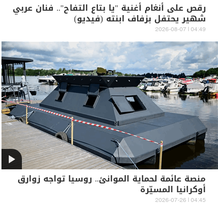
رقص على أنغام أغنية "يا بتاع التفاح".. فنان عربي
شهير يحتفل بزفاف ابنته (فيديو)
04:49 | 2026-08-07
منصة عائمة لحماية الموانئ.. روسيا تواجه زوارق
أوكرانيا المسيّرة
04:45 | 2026-07-26