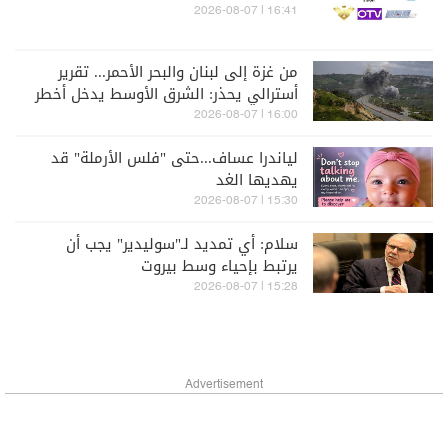
16:41 | 2026-08-07
من غزة إلى لبنان والبحر الأحمر... تقرير
أسترالي يحذر: الشرق الأوسط يدخل أخطر
مراحله
16:00 | 2026-08-07
لياندرا عساف...حتى "فلس الأرملة" قد
يهديها الغد
15:30 | 2026-08-07
سلام: أي تمديد لـ"سوليدير" يجب أن
يرتبط بإحياء وسط بيروت
15:28 | 2026-08-07
Advertisement