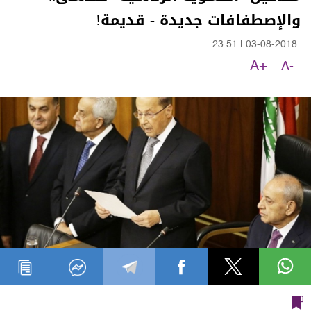
والإصطفافات جديدة - قديمة!
23:51
|
03-08-2018
A+
A-