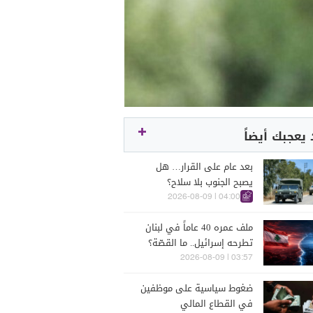
يعجبك أيضاً
بعد عام على القرار… هل
يصبح الجنوب بلا سلاح؟
04:00 | 2026-08-09
ملف عمره 40 عاماً في لبنان
تطرحه إسرائيل.. ما القصّة؟
03:57 | 2026-08-09
ضغوط سياسية على موظفين
في القطاع المالي