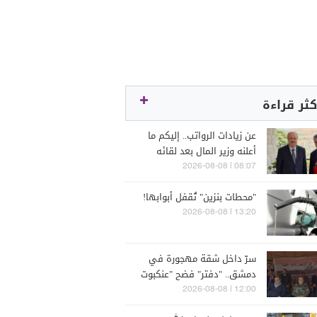
كثر قراءة
عن زيادات الرواتب.. إليكم ما
أعلنه وزير المال بعد لقائه
الراعي
08:07 | 2026-08-08
"محطات بنزين" تُقفل أبوابها!
13:20 | 2026-08-08
سرّ داخل شقة مهجورة في
دمشق.. "دفتر" فضح "عنكبوت
الأسد"!"
12:00 | 2026-08-08