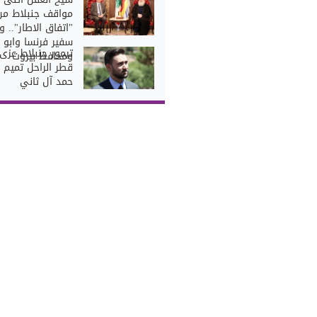
مواقف جنبلاط من
"اتفاق الاطار".. و
سفير فرنسا وابو ف
تيمور جنبلاط عزى 
ومحافظ بيروت
قطر الراحل تميم 
حمد آل ثاني