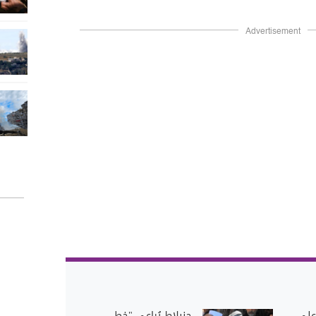
Advertisement
على
جنبلاط يُراعي "خط