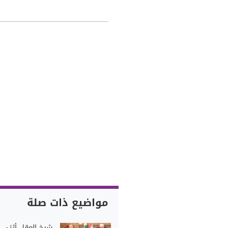
مواضيع ذات صلة
شيخ العقل أثنى 