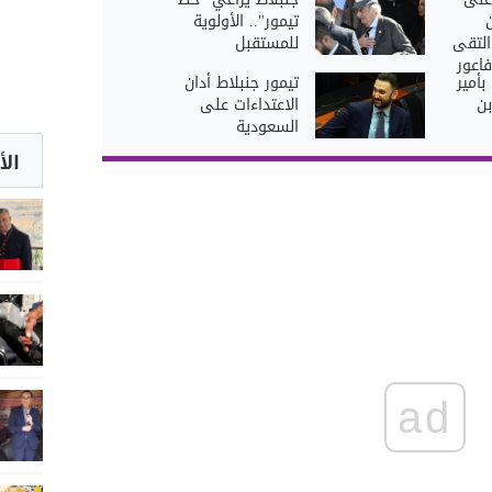
تيمور".. الأولوية
التقى
للمستقبل
اعور
بأمير
تيمور جنبلاط أدان
بن
الاعتداءات على
السعودية
الأ
ad