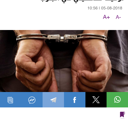
10:56
|
05-08-2018
A+
A-