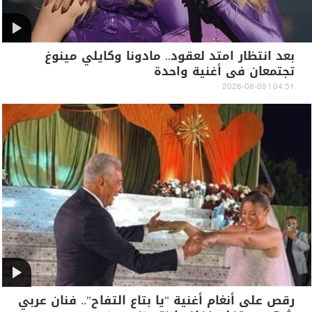
بعد انتظار امتد لعقود.. مادونا وكايلي مينوغ
تجتمعان في أغنية واحدة
04:51 | 2026-08-09
رقص على أنغام أغنية "يا بتاع التفاح".. فنان عربي