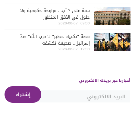
سنة على 7 آب... مراوحة حكومية ولا
حلول في الأفق المنظور
09:00 | 2026-08-07
قصة "تكتيك خطير" لـ"حزب الله" ضدّ
إسرائيل.. صحيفة تكشفه
12:00 | 2026-08-07
أخبارنا عبر بريدك الالكتروني
إشترك