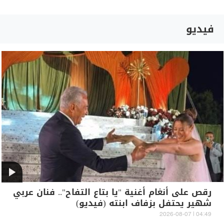
فيديو
رقص على أنغام أغنية "يا بتاع التفاح".. فنان عربي
شهير يحتفل بزفاف ابنته (فيديو)
04:49 | 2026-08-07