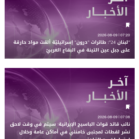
07:20 | 2026-08-09
"لبنان 24": طائرات "درون" إسرائيليّة ألقت مواد حارقة
على جبل عين التينة في البقاع الغربيّ
07:08 | 2026-08-09
نائب قائد قوات الباسيج الإيرانية: سيتم في وقت لاحق
نشر لقطات لمجتبى خامنئي في أماكن عامة وخلال