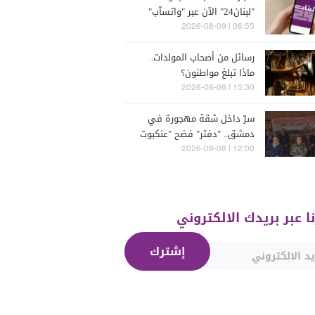
"لبنان24" الآن عبر "واتسآب"
بكبسة زرّ
06:55 | 2026-08-09
رسائل من أصحاب المولدات..
ماذا تبلغ مواطنون؟
15:30 | 2026-08-08
سرّ داخل شقة مهجورة في
دمشق.. "دفتر" فضح "عنكبوت
الأسد"!"
12:00 | 2026-08-08
نا عبر بريدك الالكتروني
إشترك