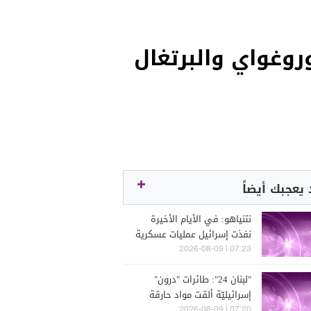
 الاوروغواي والبرتغال
يعجبك أيضاً
نتنياهو: في الأيام الأخيرة
نفذت إسرائيل عمليات عسكرية
في لبنان وقضت على عناصر
07:23 | 2026-08-09
لحزب الله في منطقة علي
"لبنان 24": طائرات "درون"
الطاهر ولا يمكنني الخوض في
إسرائيليّة ألقت مواد حارقة
تفاصيل ذلك
على جبل عين التينة في البقاع
07:20 | 2026-08-09