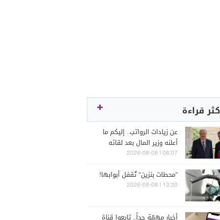
كثر قراءة
عن زيادات الرواتب.. إليكم ما
أعلنه وزير المال بعد لقائه
الراعي
08:07 | 2026-08-08
"محطات بنزين" تُقفل أبوابها!
13:20 | 2026-08-08
أخبار مهمّة جداً.. تابعوا قناة