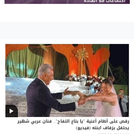
اجتماعات مع القادة
رقص على أنغام أغنية "يا بتاع التفاح".. فنان عربي شهير
يحتفل بزفاف ابنته (فيديو)