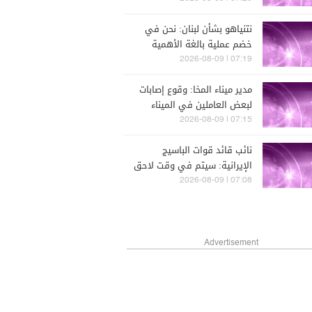
الغربيّ
نتنياهو بشأن لبنان: نحن في
خضم عملية بالغة الأهمية
07:19 | 2026-08-09
مدير ميناء المخا: وقوع إصابات
لبعض العاملين في الميناء
جراء القصف الحوثي
07:15 | 2026-08-09
نائب قائد قوات الباسيج
الإيرانية: سيتم في وقت لاحق
نشر لقطات لمجتبى خامنئي
07:08 | 2026-08-09
في أماكن عامة وخلال
اجتماعات مع القادة
Advertisement