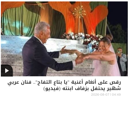
رقص على أنغام أغنية "يا بتاع التفاح".. فنان عربي
شهير يحتفل بزفاف ابنته (فيديو)
04:49 | 2026-08-07