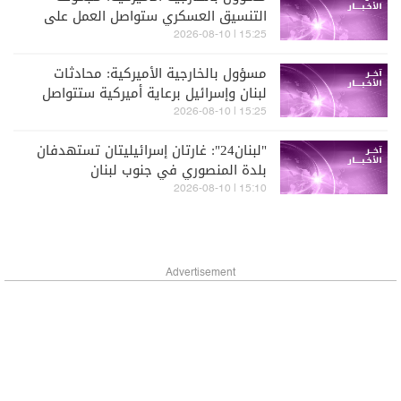
التنسيق العسكري ستواصل العمل على
تنفيذ المناطق التجريبية الأولى (الجزيرة)
15:25 | 2026-08-10
مسؤول بالخارجية الأميركية: محادثات
لبنان وإسرائيل برعاية أميركية ستتواصل
في روما مطلع الشهر المقبل (الجزيرة)
15:25 | 2026-08-10
"لبنان24": غارتان إسرائيليتان تستهدفان
بلدة المنصوري في جنوب لبنان
15:10 | 2026-08-10
Advertisement