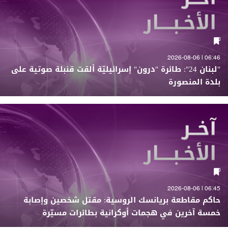
06:46 | 2026-08-06
"لبنان 24": طائرة "درون" إسرائيليّة ألقت قنبلة صوتية على
بلدة المنصورة
06:45 | 2026-08-06
حاكم مقاطعة بريانسك الروسية: مقتل شخصين وإصابة
خمسة آخرين في هجمات أوكرانية بطائرات مسيّرة