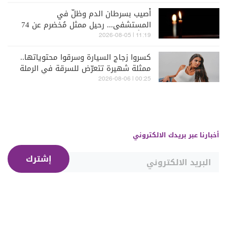
أُصيب بسرطان الدم وظلّ في
المستشفى... رحيل ممثل مُخضرم عن 74
عاماً
11:19 | 2026-08-05
كسروا زجاج السيارة وسرقوا محتوياتها..
ممثلة شهيرة تتعرّض للسرقة في الرملة
البيضاء (فيديو)
00:25 | 2026-08-06
أخبارنا عبر بريدك الالكتروني
إشترك