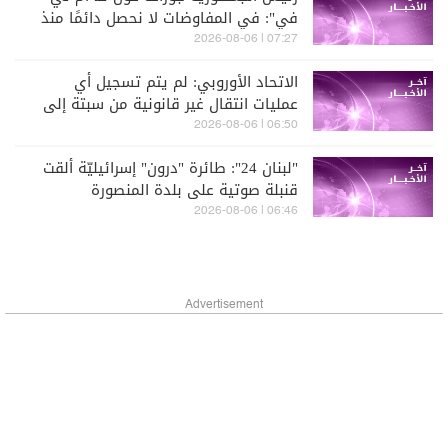
في": في المفاوضات لا نحصل دائمًا منذ
البداية على كل ما نريده فهذا مسار
07:27 | 2026-08-06
طويل ولكن علينا الاستمرار فيه
الاتحاد الأوروبي: لم يتم تسجيل أي
عمليات انتقال غير قانونية من سبتة إلى
البرّ الإسباني
06:50 | 2026-08-06
"لبنان 24": طائرة "درون" إسرائيليّة ألقت
قنبلة صوتية على بلدة المنصورة
06:46 | 2026-08-06
Advertisement