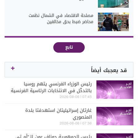
مصلحة الاقتصاد في الشمال نظمت
محاضر ضبط بحق مخالفين
تابع
قد يعجبك أيضاً
رئيس الوزراء الفرنسي يتهم روسيا
بالتدخّل في الانتخابات الرئاسية الفرنسية
المقبلة عبر دعم بعض المرشحين
07:45 | 2026-08-06
غارتان إسرائيليتان استهدفتا بلدة
المنصوري
07:36 | 2026-08-06
رئيس الجمهورية جوزاف عون للـ"أم تي