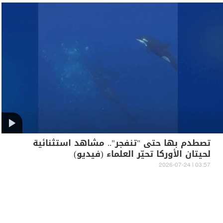
تصطدم بها حتى "تنفجر".. مشاهد استثنائية
لحيتان الأوركا تحيّر العلماء (فيديو)
03:57 | 2026-07-24