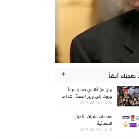
يعجبك أيضاً
بيان من أهالي ضحايا مرفأ
بيروت إلى وزير الصحة...هذا ما
جاء فيه!
16:20 | 2026-08-06
مقدمات نشرات الأخبار
المسائية
16:15 | 2026-08-06