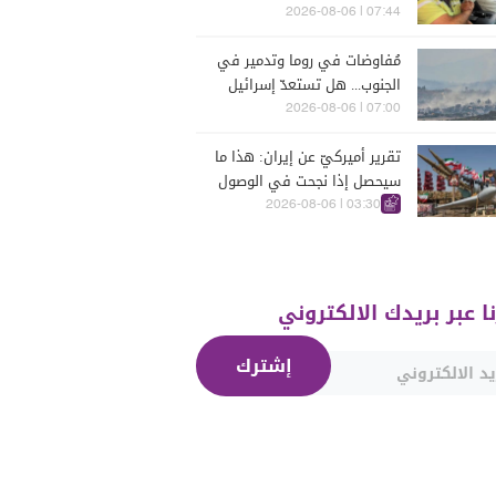
07:44 | 2026-08-06
مُفاوضات في روما وتدمير في
الجنوب... هل تستعدّ إسرائيل
للحرب؟
07:00 | 2026-08-06
تقرير أميركيّ عن إيران: هذا ما
سيحصل إذا نجحت في الوصول
إلى هذه الدولة الآسيويّة
03:30 | 2026-08-06
نا عبر بريدك الالكتروني
إشترك