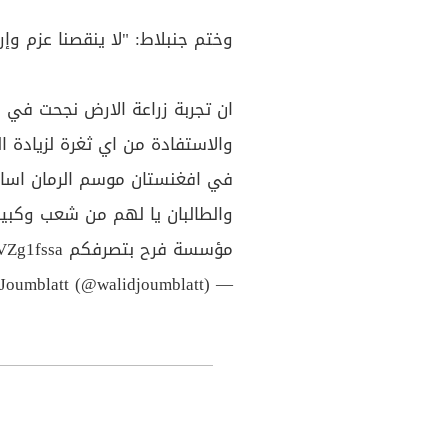
وختم جنبلاط: "لا ينقصنا عزم و
ان تجربة زراعة الارض نجحت في ال
والاستفادة من اي ثغرة لزيادة ال
في افغنستان موسم الرمان اساس
والطالبان يا لهم من شعب وكبير 
مؤسسة فرح بتصرفكم
WVZg1fssa
— Walid Joumblatt (@walidjoumblatt)