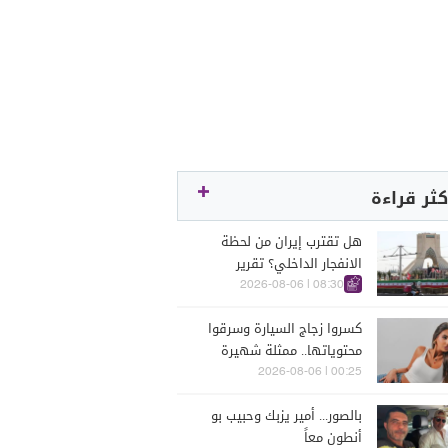
كثر قراءة
هل تقترب إيران من لحظة
الانفجار الداخلي؟ تقرير
اسرائيلي يكشف الكواليس
08:30 | 2026-08-06
كسروا زجاج السيارة وسرقوا
محتوياتها.. ممثلة شهيرة
تتعرّض للسرقة في الرملة
00:25 | 2026-08-06
البيضاء (فيديو)
بالصور... أمير يزبك وحبيب بو
أنطون معاً