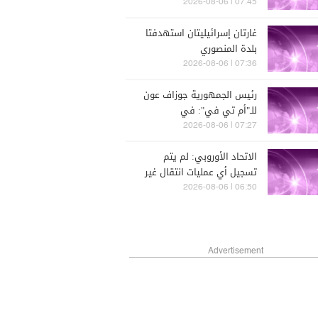
الرئاسية الفرنسية المقبلة عبر
07:45 | 2026-08-06
دعم بعض المرشحين
غارتان إسرائيليتان استهدفتا
بلدة المنصوري
07:36 | 2026-08-06
رئيس الجمهورية جوزاف عون
للـ"أم تي في": في
المفاوضات لا نحصل دائمًا منذ
07:27 | 2026-08-06
البداية على كل ما نريده فهذا
الاتحاد الأوروبي: لم يتم
مسار طويل ولكن علينا
تسجيل أي عمليات انتقال غير
الاستمرار فيه
قانونية من سبتة إلى البرّ
06:50 | 2026-08-06
الإسباني
Advertisement