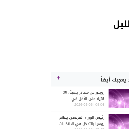
يعجبك أيضاً
رويترز عن مصادر يمنية: 30
قتيلا على الأقل في
استهداف حوثي لمواقع قوات
08:04 | 2026-08-06
حكومية في حضرموت ومأرب
رئيس الوزراء الفرنسي يتهم
روسيا بالتدخّل في الانتخابات