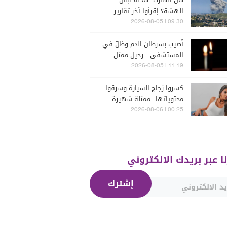
الهشة؟ إقرأوا آخر تقارير
إسرائيلية
09:30 | 2026-08-05
أُصيب بسرطان الدم وظلّ في
المستشفى... رحيل ممثل
مُخضرم عن 74 عاماً
11:19 | 2026-08-05
كسروا زجاج السيارة وسرقوا
محتوياتها.. ممثلة شهيرة
تتعرّض للسرقة في الرملة
00:25 | 2026-08-06
البيضاء (فيديو)
نا عبر بريدك الالكتروني
إشترك