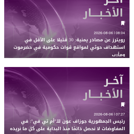
08:04 | 2026-08-06
رويترز عن مصادر يمنية: 30 قتيلا على الأقل في
استهداف حوثي لمواقع قوات حكومية في حضرموت
ومأرب
07:27 | 2026-08-06
رئيس الجمهورية جوزاف عون للـ"أم تي في": في
المفاوضات لا نحصل دائمًا منذ البداية على كل ما نريده