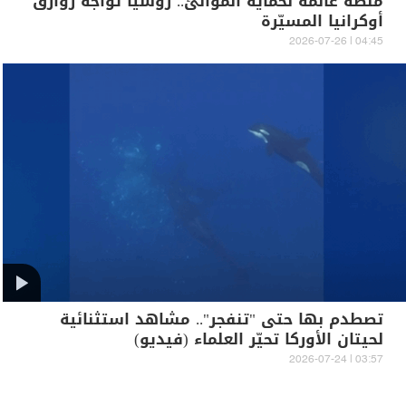
منصة عائمة لحماية الموانئ.. روسيا تواجه زوارق
أوكرانيا المسيّرة
04:45 | 2026-07-26
تصطدم بها حتى "تنفجر".. مشاهد استثنائية
لحيتان الأوركا تحيّر العلماء (فيديو)
03:57 | 2026-07-24