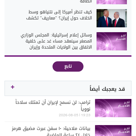
الطاقة
كيف تنظر أميركا إلى نتنياهو وسط
الخلاف حول إيران؟ "معاريف" تكشف
وسائل إعلام إسرائيلية: المجلس الوزاري
المصغر سينعقد مساء غد على خلفية
الاتفاق بين الولايات المتحدة وإيران
تابع
قد يعجبك أيضاً
ترامب: لن نسمح لإيران أن تمتلك سلاحاً
نووياً
19:23 | 2026-08-05
بيانات ملاحية: ١٠ سفن عبرت مضيق هرمز
خلال ٢٤ ساعة الماضية