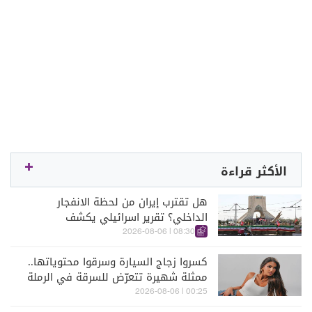
الأكثر قراءة
هل تقترب إيران من لحظة الانفجار
الداخلي؟ تقرير اسرائيلي يكشف
الكواليس
08:30 | 2026-08-06
كسروا زجاج السيارة وسرقوا محتوياتها..
ممثلة شهيرة تتعرّض للسرقة في الرملة
البيضاء (فيديو)
00:25 | 2026-08-06