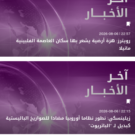
22:57 | 2026-08-06
رويترز: هزة أرضية يشعر بها سكان العاصمة الفلبينية
مانيلا
22:15 | 2026-08-06
زيلينسكي: نطور نظاما أوروبيا مضادا للصواريخ الباليستية
كبديل لـ "الباتريوت"