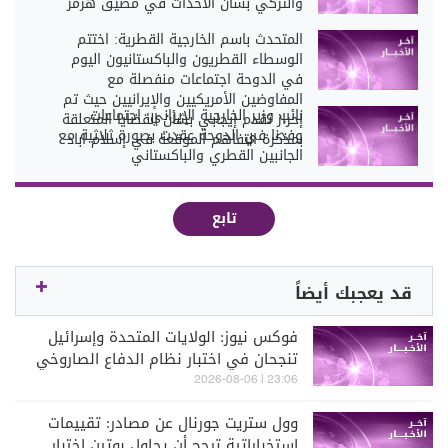
والتركي بشأن الأحداث في مضيق هرمز
المتحدث باسم الخارجية القطرية: اختتم
الوسطاء القطريون والباكستانيون اليوم
في الدوحة اجتماعات منفصلة مع
المفاوضين الأمريكيين والإيرانيين حيث تم
نائب وزير الخارجية الإيراني: اجتماعات
إحراز تقدم إيجابي بشأن القضايا المتعلقة
وفدنا في الدوحة عقدت بصورة ثلاثية مع
بمذكرة التفاهم الموقعة في إسلام اباد
الجانبين القطري والباكستاني
تابع
قد يعجبك أيضاً
فوكس نيوز: الولايات المتحدة وإسرائيل
تنجحان في اختبار نظام الدفاع الصاروخي
"آرو" لتعزيز التصدي للصواريخ الباليستية
23:06 | 2026-08-06
بعيدة المدى
وول ستريت جورنال عن مصادر: تقييمات
استخباراتية ترجح أن يحاول بوتين اختبار