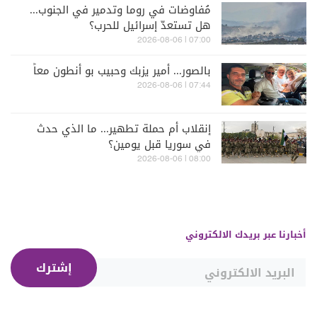
مُفاوضات في روما وتدمير في الجنوب...
هل تستعدّ إسرائيل للحرب؟
07:00 | 2026-08-06
بالصور... أمير يزبك وحبيب بو أنطون معاً
07:44 | 2026-08-06
إنقلاب أم حملة تطهير... ما الذي حدث
في سوريا قبل يومين؟
08:00 | 2026-08-06
أخبارنا عبر بريدك الالكتروني
إشترك