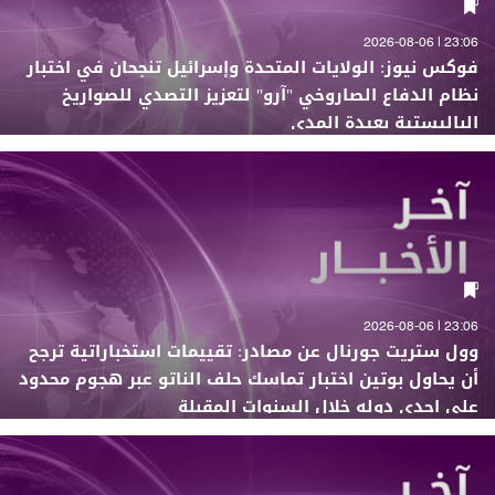
23:06 | 2026-08-06
فوكس نيوز: الولايات المتحدة وإسرائيل تنجحان في اختبار
نظام الدفاع الصاروخي "آرو" لتعزيز التصدي للصواريخ
الباليستية بعيدة المدى
23:06 | 2026-08-06
وول ستريت جورنال عن مصادر: تقييمات استخباراتية ترجح
أن يحاول بوتين اختبار تماسك حلف الناتو عبر هجوم محدود
على إحدى دوله خلال السنوات المقبلة