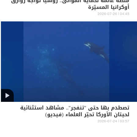
منصة عائمة لحماية الموانئ.. روسيا تواجه زوارق
أوكرانيا المسيّرة
04:45 | 2026-07-26
تصطدم بها حتى "تنفجر".. مشاهد استثنائية
لحيتان الأوركا تحيّر العلماء (فيديو)
03:57 | 2026-07-24