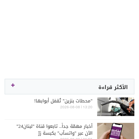
الأكثر قراءة
"محطات بنزين" تُقفل أبوابها!
13:20 | 2026-08-08
أخبار مهمّة جداً.. تابعوا قناة "لبنان24"
الآن عبر "واتسآب" بكبسة زرّ