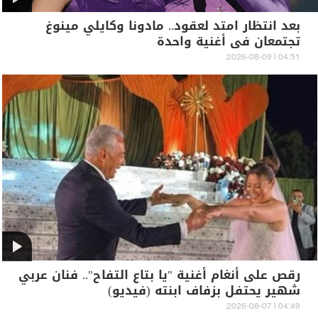
بعد انتظار امتد لعقود.. مادونا وكايلي مينوغ
تجتمعان في أغنية واحدة
04:51 | 2026-08-09
رقص على أنغام أغنية "يا بتاع التفاح".. فنان عربي
شهير يحتفل بزفاف ابنته (فيديو)
04:49 | 2026-08-07