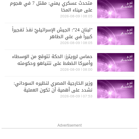
متحدث عسكري يمني: مقتل 7 في هجوم
على ميناء المخا
08:05 | 2026-08-09
"لبنان 24": الجيش الإسرائيليّ نفذ تفجيراً
كبيراً في علي الطاهر
08:05 | 2026-08-09
حماس لرويترز: الحكة تتوقع من الوسطاء
وأميركا الضغط على نتنياهو وحكومته
للالتزام بخارطة الطريق
08:00 | 2026-08-09
وزير الخارجية المصري لنظيره السوداني:
نشدد على أهمية أن تكون العملية
السياسية بملكية سودانية خالصة
07:53 | 2026-08-09
Advertisement