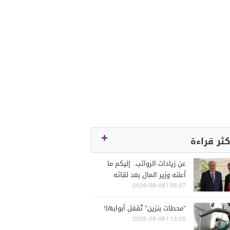
كثر قراءة
عن زيادات الرواتب.. إليكم ما
أعلنه وزير المال بعد لقائه
الراعي
08:07 | 2026-08-08
"محطات بنزين" تُقفل أبوابها!
13:20 | 2026-08-08