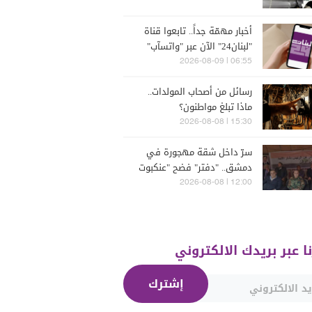
أخبار مهمّة جداً.. تابعوا قناة
"لبنان24" الآن عبر "واتسآب"
بكبسة زرّ
06:55 | 2026-08-09
رسائل من أصحاب المولدات..
ماذا تبلغ مواطنون؟
15:30 | 2026-08-08
سرّ داخل شقة مهجورة في
دمشق.. "دفتر" فضح "عنكبوت
الأسد"!"
12:00 | 2026-08-08
نا عبر بريدك الالكتروني
إشترك