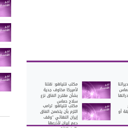
راتنا
مكتب نتنياهو: نقلنا
حماس
لأميركا مخاوف جدية
راتها
بشأن مقترح اتفاق نزع
سلاح حماس
مكتب نتنياهو: ترامب
ة أو
التزم بأن يتضمن اتفاق
إيران النهائي "وقف
دعم إيران لأذرعها