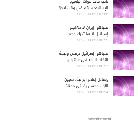
نائب قائد قوات الباسيج
الإيرانية: سيتم في وقت لاحق
نشر لقطات لمجتبى خامنئي
07:08 | 2026-08-09
في أماكن عامة وخلال
نتنياهو: إيران لا تهاجم
اجتماعات مع القادة
إسرائيل لأنها تدرك حجم
الضربة القوية التي سنوجهها
06:59 | 2026-08-09
لها إن فعلت
نتنياهو: إسرائيل ترفض وثيقة
النقاط الـ 15 في غزة ولن
يكون هناك أي انسحاب من
06:57 | 2026-08-09
القطاع قبل نزع سلاح حماس
وسائل إعلام إيرانية: تعيين
اللواء محسن رضائي ممثلاً
للمرشد في المجلس الأعلى
06:54 | 2026-08-09
للأمن القومي
Advertisement