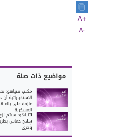
A+
A-
مواضيع ذات صلة
مكتب نتنياهو: تقدي
الاستخباراتية أن 
عازمة على بناء قد
العسكرية
نتنياهو: سيتم نزع
سلاح حماس بطريق
بأخرى