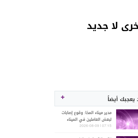
رى لا جديد
يعجبك أيضاً
مدير ميناء المخا: وقوع إصابات
لبعض العاملين في الميناء
جراء القصف الحوثي
07:15 | 2026-08-09