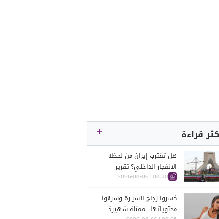
كثر قراءة
هل تقترب إيران من لحظة
الانفجار الداخلي؟ تقرير
اسرائيلي يكشف الكواليس
08:30 | 2026-08-06
كسروا زجاج السيارة وسرقوا
محتوياتها.. ممثلة شهيرة