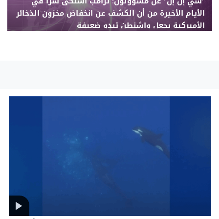
"سي إن إن" عن مسؤولون: ترامب اشتكى سراً في
الأيام الأخيرة من أن الكشف عن انخفاض مخزون الذخائر
الأميركية يجعل واشنطن تبدو ضعيفة