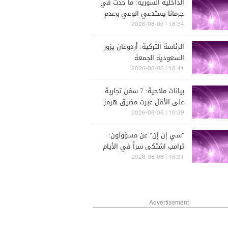
الداخلية السورية: ما حدث في
ومأرب
جرمانا يستدعي الوعي وعدم
الانجرار وراء محاولات بث الفتنة
18:54 | 2026-08-06
أو زعزعة السلم الأهلي
الرئاسة التركية: أردوغان يزور
السعودية الجمعة
18:41 | 2026-08-06
بيانات ملاحية: 7 سفن تجارية
على الأقل عبرت مضيق هرمز
خلال الـ 24 ساعة الماضية
18:39 | 2026-08-06
"سي إن إن" عن مسؤولون:
ترامب اشتكى سراً في الأيام
الأخيرة من أن الكشف عن
18:31 | 2026-08-06
انخفاض مخزون الذخائر
الأميركية يجعل واشنطن تبدو
ضعيفة
Advertisement