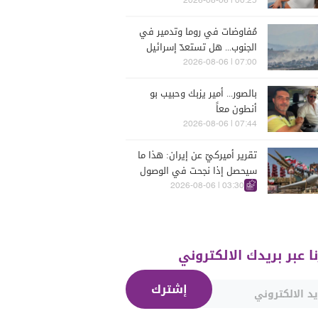
تتعرّض للسرقة في الرملة
00:25 | 2026-08-06
البيضاء (فيديو)
مُفاوضات في روما وتدمير في
الجنوب... هل تستعدّ إسرائيل
للحرب؟
07:00 | 2026-08-06
بالصور... أمير يزبك وحبيب بو
أنطون معاً
07:44 | 2026-08-06
تقرير أميركيّ عن إيران: هذا ما
سيحصل إذا نجحت في الوصول
إلى هذه الدولة الآسيويّة
03:30 | 2026-08-06
نا عبر بريدك الالكتروني
إشترك