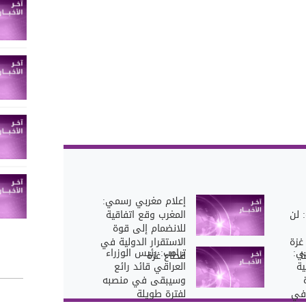
إعلام مغربي رسمي:
: لن
المغرب وقع اتفاقية
للانضمام إلى قوة
غزة
الاستقرار الدولية في
ي:
ترامب: رئيس الوزراء
ا
قطاع غزة
ية
العراقي قائد رائع
وسيبقى في منصبه
 في
لفترة طويلة