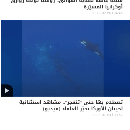
منصة عائمة لحماية الموانئ.. روسيا تواجه زوارق
أوكرانيا المسيّرة
04:45 | 2026-07-26
تصطدم بها حتى "تنفجر".. مشاهد استثنائية
لحيتان الأوركا تحيّر العلماء (فيديو)
03:57 | 2026-07-24