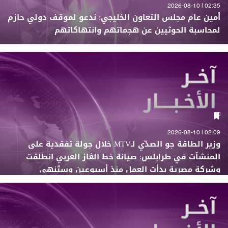
02:35 | 2026-08-10
أمين عام مجلس التعاون الخليجي: ندعو لموقف دولي حازم
لمحاسبة الحوثيين عن هجماتهم وانتهاكاتهم
02:09 | 2026-08-10
وزير الطاقة جو الصدّي لـMTV خلال جولة تفقدية على
المنشآت في طرابلس: صيانة خط الغاز العربي انطلقت
وشركة مصرية بدأت العمل منذ أسبوعين وستُنهي
مهمّتها بعد 4 أسابيع