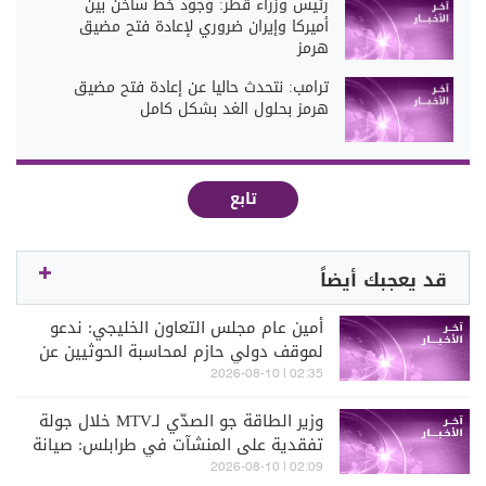
رئيس وزراء قطر: وجود خط ساخن بين
أميركا وإيران ضروري لإعادة فتح مضيق
هرمز
ترامب: نتحدث حاليا عن إعادة فتح مضيق
هرمز بحلول الغد بشكل كامل
تابع
قد يعجبك أيضاً
أمين عام مجلس التعاون الخليجي: ندعو
لموقف دولي حازم لمحاسبة الحوثيين عن
هجماتهم وانتهاكاتهم
02:35 | 2026-08-10
وزير الطاقة جو الصدّي لـMTV خلال جولة
تفقدية على المنشآت في طرابلس: صيانة
خط الغاز العربي انطلقت وشركة مصرية
02:09 | 2026-08-10