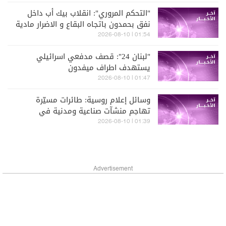
بدأت العمل منذ أسبوعين وستُنهي
"التحكم المروري": انقلاب بيك أب داخل
مهمّتها بعد 4 أسابيع
نفق بحمدون باتجاه البقاع و الاضرار مادية
وتم تحويل السير الى محاذاة النفق
01:54 | 2026-08-10
"لبنان 24": قصف مدفعي اسرائيلي
يستهدف اطراف ميفدون
01:47 | 2026-08-10
وسائل إعلام روسية: طائرات مسيّرة
تهاجم منشآت صناعية ومدنية في
نيجنكامسك الروسية
01:39 | 2026-08-10
Advertisement