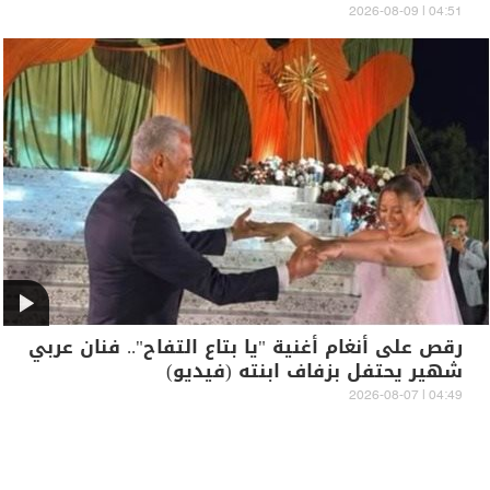
04:51 | 2026-08-09
رقص على أنغام أغنية "يا بتاع التفاح".. فنان عربي
شهير يحتفل بزفاف ابنته (فيديو)
04:49 | 2026-08-07