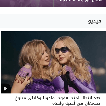
قبيس في ريف القنيطرة
فيديو
بعد انتظار امتد لعقود.. مادونا وكايلي مينوغ
تجتمعان في أغنية واحدة