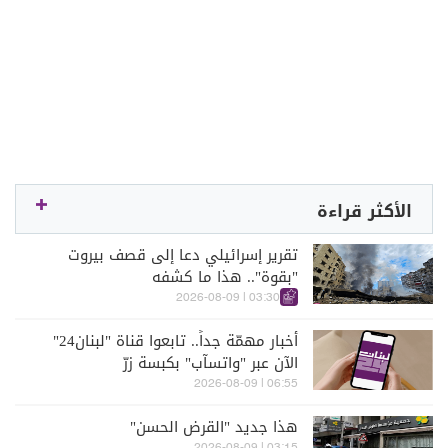
الأكثر قراءة
تقرير إسرائيلي دعا إلى قصف بيروت
"بقوة".. هذا ما كشفه
03:30 | 2026-08-09
أخبار مهمّة جداً.. تابعوا قناة "لبنان24"
الآن عبر "واتسآب" بكبسة زرّ
06:55 | 2026-08-09
هذا جديد "القرض الحسن"