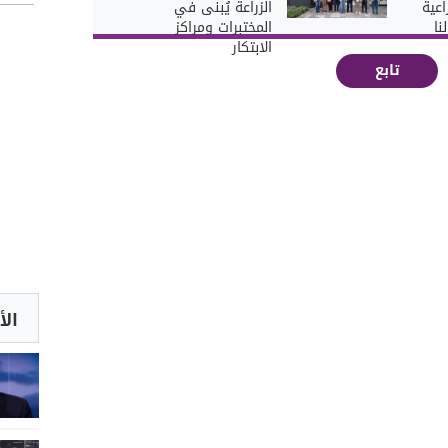
اعية
الزراعة يُبنى في
نا
المختبرات ومراكز
الابتكار
تابع
الأ