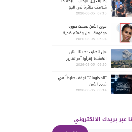
إصابات بين الركاب... إليكم ما
شهدته طائرة في الجوّ
07:15 | 2026-08-05
قوى الأمن عممت صورة
موقوفة.. هل وقعتم ضحية
أعمالها؟
05:24 | 2026-08-05
هل انهارت "هدنة لبنان"
الهشة؟ إقرأوا آخر تقارير
إسرائيلية
09:30 | 2026-08-05
"المعلومات" توقف ضابطاً في
قوى الأمن
03:14 | 2026-08-05
نا عبر بريدك الالكتروني