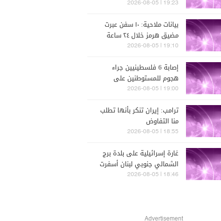
19:23 | 2026-08-05
بيانات ملاحية: ١٠ سفن عبرت
مضيق هرمز خلال ٢٤ ساعة
الماضية
19:10 | 2026-08-05
إصابة 6 فلسطينيين جراء
هجوم للمستوطنين على
مسافر يطا جنوبي الخليل
19:00 | 2026-08-05
ترامب: إيران تنكر بأنها تطلب
منا التفاوض
18:55 | 2026-08-05
غارة إسرائيلية على بلدة برج
الشمالي جنوبي لبنان أسفرت
عن وقوع إصابات
18:46 | 2026-08-05
Advertisement