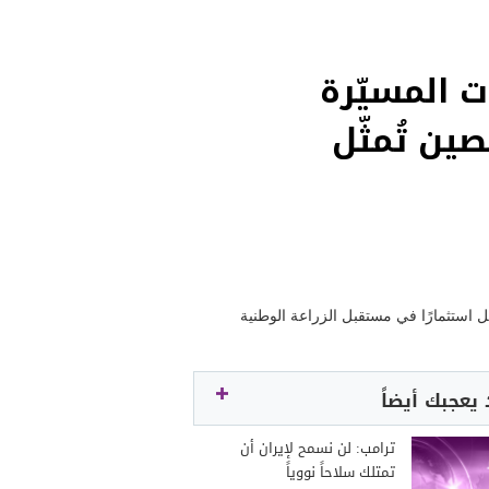
ت المسيّرة
ين تُمثّل
يعجبك أيضاً
ترامب: لن نسمح لإيران أن
تمتلك سلاحاً نووياً