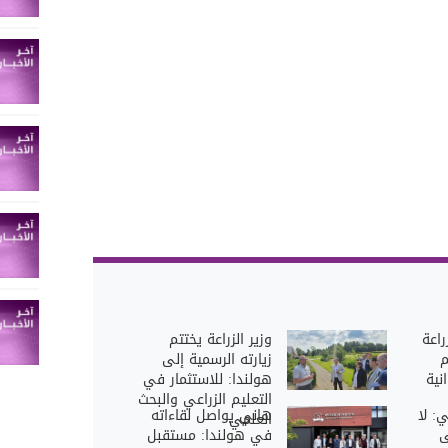
راعة
وزير الزراعة يختتم
م
زيارته الرسمية إلى
نية
هولندا: للاستثمار في
التعليم الزراعي والبحث
ي: لا
هاني يواصل لقاءاته
العلمي
ى
في هولندا: مستقبل