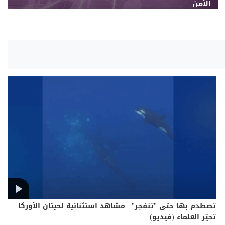
الأمن
تصطدم بها حتى "تنفجر".. مشاهد استثنائية لحيتان الأوركا
تحيّر العلماء (فيديو)