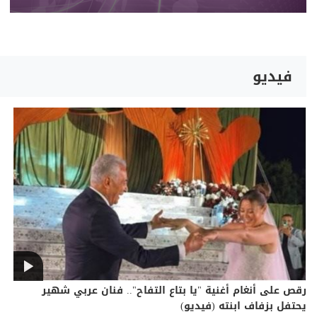
فيديو
رقص على أنغام أغنية "يا بتاع التفاح".. فنان عربي شهير
يحتفل بزفاف ابنته (فيديو)