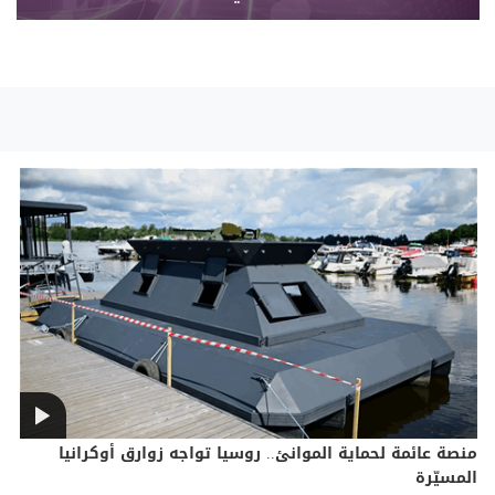
منصة عائمة لحماية الموانئ.. روسيا تواجه زوارق أوكرانيا
المسيّرة