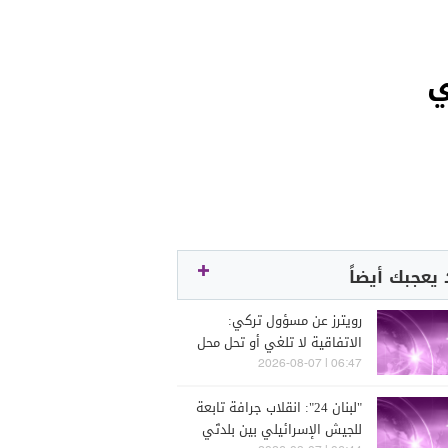
يعجبك أيضاً
رويترز عن مسؤول تركي:
الاتفاقية لا تلغي أو تحل محل
أي اتفاقيات ثنائية أو متعددة
06:47 | 2026-08-07
الأطراف
"لبنان 24": انقلاب جرافة تابعة
للجيش الإسرائيلي بين بلدتَي