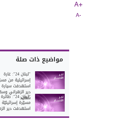
A+
A-
مواضيع ذات صلة
"لبنان 24": غارة
إسرائيلية من مسيّ
استهدفت سيارة 
دير الزهراني وس
"لبنان 24": طائرة
شهيد
مسيّرة إسرائيليّة
استهدفت دير الزه