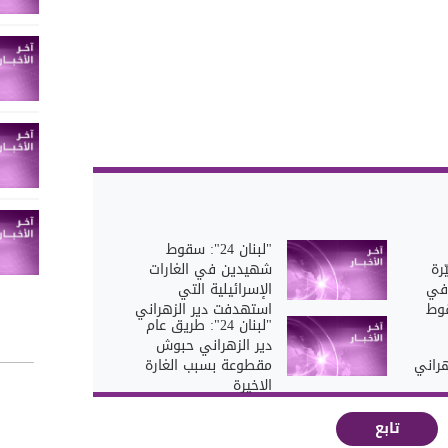
"لبنان 24": سقوط
رة
شهيدين في الغارات
في
الإسرائيلية التي
قوط
استهدفت‏ دير الزهراني
"لبنان 24": طريق عام
دير الزهراني حبوش
راني
مقطوعة بسبب الغارة
الاخيرة
تابع