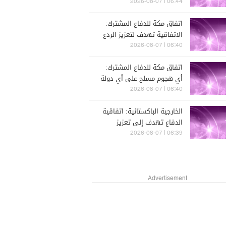
زوطر الشرقية وزوطر الغربية
06:44 | 2026-08-07
أثناء تنفيذها أعمال تجريف قبل
اتفاق مكة للدفاع المشترك:
أن يستقدم جرافة ثانية
الاتفاقية تهدف لتعزيز الردع
لسحبها
الجماعي في مواجهة أي عمل
06:40 | 2026-08-07
عدواني
اتفاق مكة للدفاع المشترك:
أي هجوم مسلح على أي دولة
يعد هجوما على الدول الثلاث
06:40 | 2026-08-07
جميعها
الخارجية الباكستانية: اتفاقية
الدفاع تهدف إلى تعزيز
السلام والأمن والاستقرار في
06:39 | 2026-08-07
المنطقة وخارجها
Advertisement