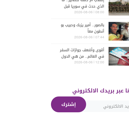
الذي حدث في سوريا قبل
يومين؟
08:00 | 2026-08-06
بالصور... أمير يزبك وحبيب بو
أنطون معاً
07:44 | 2026-08-06
أقوى وأضعف جوازات السفر
في العالم... من هي الدول
التي تصدّرت الترتيب؟
12:00 | 2026-08-06
نا عبر بريدك الالكتروني
إشترك