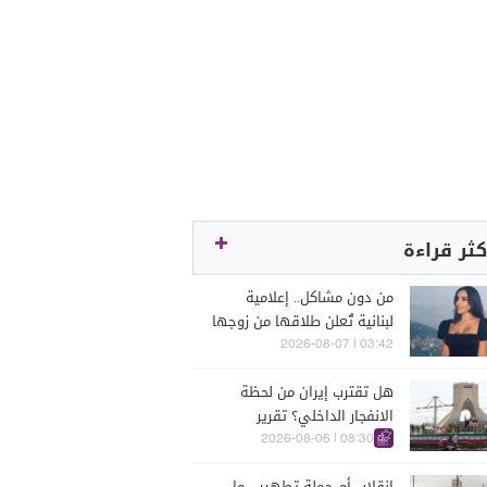
كثر قراءة
من دون مشاكل.. إعلامية
لبنانية تُعلن طلاقها من زوجها
رجل الأعمال
03:42 | 2026-08-07
هل تقترب إيران من لحظة
الانفجار الداخلي؟ تقرير
اسرائيلي يكشف الكواليس
08:30 | 2026-08-06
إنقلاب أم حملة تطهير... ما