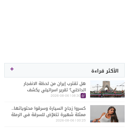
الأكثر قراءة
هل تقترب إيران من لحظة الانفجار
الداخلي؟ تقرير اسرائيلي يكشف
الكواليس
08:30 | 2026-08-06
كسروا زجاج السيارة وسرقوا محتوياتها..
ممثلة شهيرة تتعرّض للسرقة في الرملة
البيضاء (فيديو)
00:25 | 2026-08-06