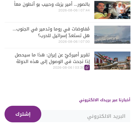
بالصور... أمير يزبك وحبيب بو أنطون معاً
07:44 | 2026-08-06
مُفاوضات في روما وتدمير في الجنوب...
هل تستعدّ إسرائيل للحرب؟
07:00 | 2026-08-06
تقرير أميركيّ عن إيران: هذا ما سيحصل
إذا نجحت في الوصول إلى هذه الدولة
الآسيويّة
03:30 | 2026-08-06
أخبارنا عبر بريدك الالكتروني
إشترك