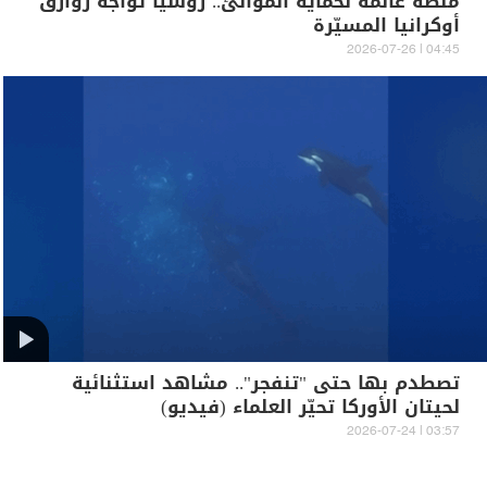
منصة عائمة لحماية الموانئ.. روسيا تواجه زوارق
أوكرانيا المسيّرة
04:45 | 2026-07-26
تصطدم بها حتى "تنفجر".. مشاهد استثنائية
لحيتان الأوركا تحيّر العلماء (فيديو)
03:57 | 2026-07-24