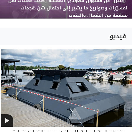
"رويترز" عن مسؤول سعودي: المملكة رصدت عمليات نقل
لمسيّرات وصواريخ ما يشير إلى احتمال شنّ هجمات
منسّقة من الشمال والجنوب
فيديو