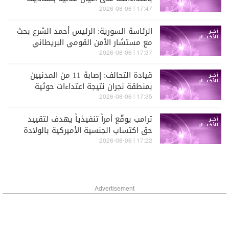
عشوائية
17:47 | 2026-08-06
الرئاسة السورية: الرئيس أحمد الشرع بحث
مع مستشار الأمن القومي البريطاني
التطورات الإقليمية والدولية
17:37 | 2026-08-06
قيادة التحالف: إصابة 11 من المدنيين
بمنطقة نجران نتيجة اعتداءات حوثية
17:35 | 2026-08-06
ترامب يوقّع أمراً تنفيذياً يهدف لتقييد
حق اكتساب الجنسية الأميركية بالولادة
17:22 | 2026-08-06
Advertisement