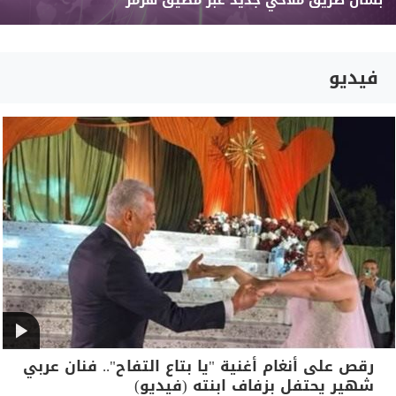
بشأن طريق ملاحي جديد عبر مضيق هرمز
فيديو
رقص على أنغام أغنية "يا بتاع التفاح".. فنان عربي
شهير يحتفل بزفاف ابنته (فيديو)