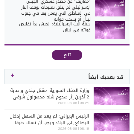
"معاريف" عن مصدر عسكري: الجيش
الإسرائيلي لم يتلق تعليمات بوقف النار
في المناطق التي يعمل بها في جنوب
لبنان أو بسحب قواته
هيئة البث الإسرائيلية: الجيش بدأ تقليص
قواته في لبنان
تابع
قد يعجبك أيضاً
وزارة الدفاع السورية: مقتل جندي وإصابة
2 آخرين إثر هجوم شنه مجهولون شرقي
دير الزور
08:21 | 2026-08-08
الرئيس الإيراني: لم يعد من السهل إدخال
البضائع إلى البلاد ويجب أن نسلك طرقا
مختلفة لفعل ذلك
08:19 | 2026-08-08