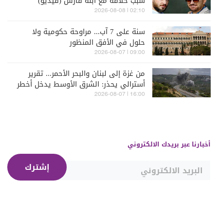
سبب خلافه مع ابنه فارس (فيديو)
02:10 | 2026-08-08
سنة على 7 آب... مراوحة حكومية ولا
حلول في الأفق المنظور
09:00 | 2026-08-07
من غزة إلى لبنان والبحر الأحمر... تقرير
أسترالي يحذر: الشرق الأوسط يدخل أخطر
مراحله
16:00 | 2026-08-07
أخبارنا عبر بريدك الالكتروني
إشترك