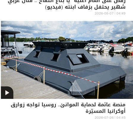
رقص على أنغام أغنية "يا بتاع التفاح".. فنان عربي
شهير يحتفل بزفاف ابنته (فيديو)
04:49 | 2026-08-07
منصة عائمة لحماية الموانئ.. روسيا تواجه زوارق
أوكرانيا المسيّرة
04:45 | 2026-07-26