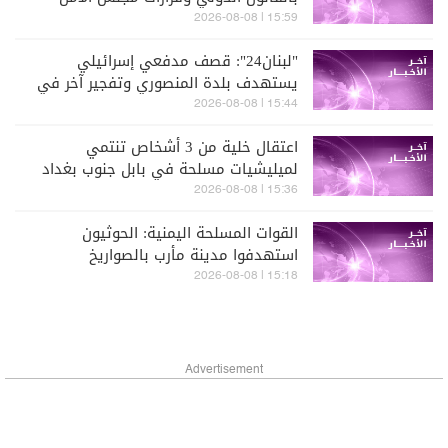
ورفض ما يهدد الأمن وحرية الملاحة
15:59 | 2026-08-08
"لبنان24": قصف مدفعي إسرائيلي
يستهدف بلدة المنصوري وتفجير آخر في
حداثا
15:44 | 2026-08-08
اعتقال خلية من 3 أشخاص تنتمي
لميليشيات مسلحة في بابل جنوب بغداد
وضبط طائرات مسيّرة حديثة كانت تُعد
15:36 | 2026-08-08
لتنفيذ هجمات خارج العراق (العربية)
القوات المسلحة اليمنية: الحوثيون
استهدفوا مدينة مأرب بالصواريخ
15:18 | 2026-08-08
Advertisement