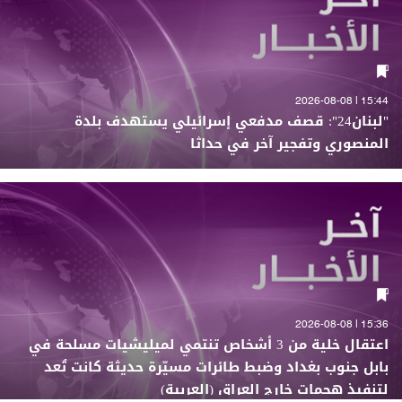
15:44 | 2026-08-08
"لبنان24": قصف مدفعي إسرائيلي يستهدف بلدة
المنصوري وتفجير آخر في حداثا
15:36 | 2026-08-08
اعتقال خلية من 3 أشخاص تنتمي لميليشيات مسلحة في
بابل جنوب بغداد وضبط طائرات مسيّرة حديثة كانت تُعد
لتنفيذ هجمات خارج العراق (العربية)