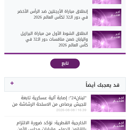
إنطلاق مباراة الأرجنتين ضد الرأس الأخضر
في دور الـ32 لكأس العالم 2026
انطلاق الشوط الأول من مباراة البرازيل
واليابان ضمن منافسات دور الـ32 في
كأس العالم 2026
تابع
قد يعجبك أيضاً
"لبنان24": إصابة آلية عسكرية تابعة
للجيش برصاص من الاسلحة الرشاشة من
قبل الجيش الإسرائيلي عند مثلث الخيام-
16:39 | 2026-08-08
دبين-الحمام
الخارجية القطرية: نؤكد ضرورة الالتزام
بالقانون الدولي وقرارات مجلس الأمن