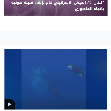
"لبنان24": الجيش الاسرائيلي قام بإلقاء قنبلة صوتية
باتجاه المنصوري