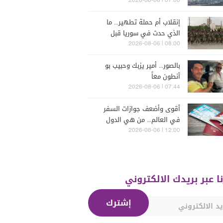
للحرب؟
07:00 | 2026-08-06
إنقلاب أم حملة تطهير... ما
الذي حدث في سوريا قبل
يومين؟
08:00 | 2026-08-06
بالصور... أمير يزبك وحبيب بو
أنطون معاً
07:44 | 2026-08-06
أقوى وأضعف جوازات السفر
في العالم... من هي الدول
التي تصدّرت الترتيب؟
12:00 | 2026-08-06
نا عبر بريدك الالكتروني
إشترك