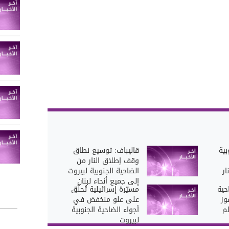
بية
قاليباف: توسيع نطاق
وقف إطلاق النار من
ار
الضاحية الجنوبية لبيروت
إلى جميع أنحاء لبنان
حية
مسيّرة إسرائيلية تُحلّق
وز
على علو منخفض في
لم
أجواء الضاحية الجنوبية
لبيروت