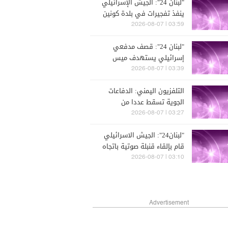
"لبنان 24": الجيش الإسرائيلي
ينفذ تفجيرات في بلدة كونين
ما تسبب باندلاع حرائق
03:59 | 2026-08-07
"لبنان 24": قصف مدفعي
إسرائيلي يستهدف ميس
الجبل
03:39 | 2026-08-07
التلفزيون اليمني: الدفاعات
الجوية تسقط عددا من
الطائرات المسيّرة التي
03:27 | 2026-08-07
أطلقتها جماعة الحوثي فوق
"لبنان24": الجيش الاسرائيلي
مأرب
قام بإلقاء قنبلة صوتية باتجاه
المنصوري
03:10 | 2026-08-07
Advertisement