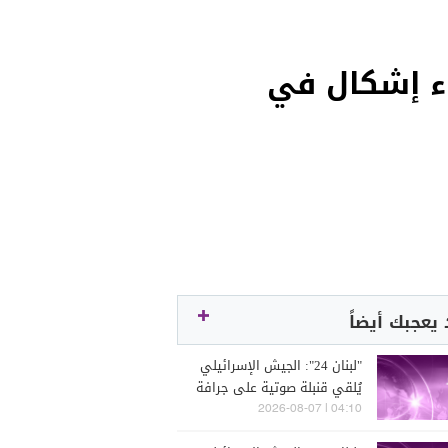
اء إشكال في
يعجبك أيضاً
"لبنان 24": الجيش الإسرائيلي
يُلقي قنبلة صوتية على جرافة
تابعة للجيش اللبناني في
04:10 | 2026-08-07
المنصوري