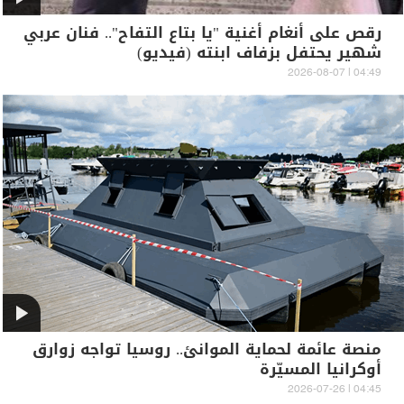
رقص على أنغام أغنية "يا بتاع التفاح".. فنان عربي
شهير يحتفل بزفاف ابنته (فيديو)
04:49 | 2026-08-07
منصة عائمة لحماية الموانئ.. روسيا تواجه زوارق
أوكرانيا المسيّرة
04:45 | 2026-07-26