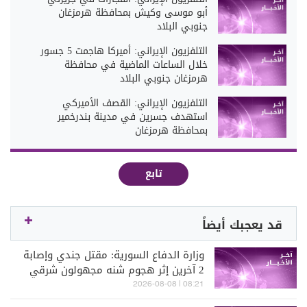
أبو موسى وكيش بمحافظة هرمزغان
جنوبي البلاد
التلفزيون الإيراني: أميركا هاجمت 5 جسور
خلال الساعات الماضية في محافظة
هرمزغان جنوبي البلاد
التلفزيون الإيراني: القصف الأميركي
استهدف جسرين في مدينة بندرخمير
بمحافظة هرمزغان
تابع
قد يعجبك أيضاً
وزارة الدفاع السورية: مقتل جندي وإصابة
2 آخرين إثر هجوم شنه مجهولون شرقي
دير الزور
08:21 | 2026-08-08