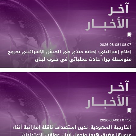
08:07 | 2026-08-08
إعلام إسرائيلي: إصابة جندي في الجيش الإسرائيلي بجروح
متوسطة جراء حادث عملياتي في جنوب لبنان
07:56 | 2026-08-08
الخارجية السعودية: ندين استهداف ناقلة إماراتية أثناء
عبورها مضيق هرمز ونحمل إيران عواقب الاعتداءات