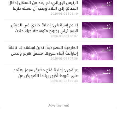
الرئيس الإيراني: لم يعد من السهل إدخال
البضائع إلى البلاد ويجب أن نسلك طرقا
مختلفة لفعل ذلك
08:19 | 2026-08-08
إعلام إسرائيلي: إصابة جندي في الجيش
الإسرائيلي بجروح متوسطة جراء حادث
عملياتي في جنوب لبنان
08:07 | 2026-08-08
الخارجية السعودية: ندين استهداف ناقلة
إماراتية أثناء عبورها مضيق هرمز ونحمل
إيران عواقب الاعتداءات الغاشمة
07:56 | 2026-08-08
عراقجي: إعادة فتح مضيق هرمز يعتمد
على شروط أخرى بينها التعويض عن
انتهاكات واشنطن لمذكرة تفاهم إسلام
07:33 | 2026-08-08
آباد
Advertisement