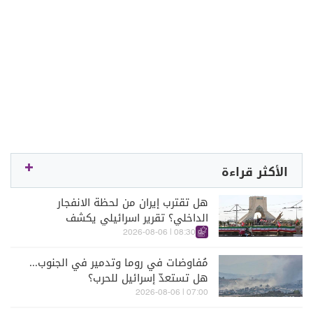
الأكثر قراءة
هل تقترب إيران من لحظة الانفجار
الداخلي؟ تقرير اسرائيلي يكشف
الكواليس
08:30 | 2026-08-06
مُفاوضات في روما وتدمير في الجنوب...
هل تستعدّ إسرائيل للحرب؟
07:00 | 2026-08-06