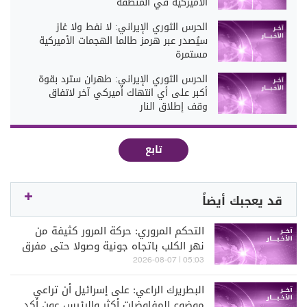
الأميركية في المنطقة
الحرس الثوري الإيراني: لا نفط ولا غاز
سيُصدر عبر هرمز طالما الهجمات الأميركية
مستمرة
الحرس الثوري الإيراني: طهران سترد بقوة
أكبر على أي انتهاك أميركي آخر لاتفاق
وقف إطلاق النار
تابع
قد يعجبك أيضاً
التحكم المروري: حركة المرور كثيفة من
نهر الكلب باتجاه جونية وصولا حتى مفرق
غزير
05:03 | 2026-08-07
البطريرك الراعي: على إسرائيل أن تراعي
موضوع المفاوضات أكثر والرئيس عون أكد