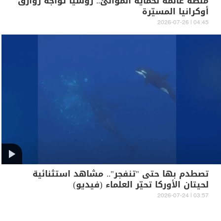
منصة عائمة لحماية الموانئ.. روسيا تواجه زوارق
أوكرانيا المسيّرة
04:45 | 2026-07-26
تصطدم بها حتى "تنفجر".. مشاهد استثنائية
لحيتان الأوركا تحيّر العلماء (فيديو)
03:57 | 2026-07-24