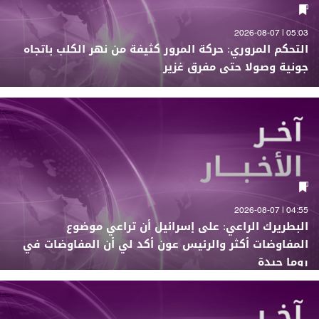
05:03 | 2026-08-07
التحكم المروري: حركة المرور كثيفة من نهر الكلب باتجاه
جونية وصولا حتى مفرق غزير
04:55 | 2026-08-07
البطريرك الراعي: على إسرائيل أن تراعي موضوع
المفاوضات أكثر والرئيس عون أكد لي أن المفاوضات في
روما جيدة