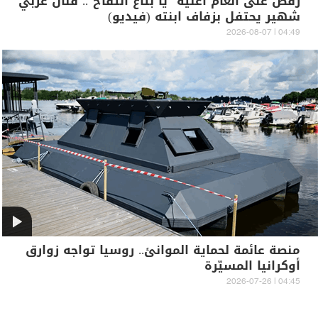
رقص على أنغام أغنية "يا بتاع التفاح".. فنان عربي
شهير يحتفل بزفاف ابنته (فيديو)
04:49 | 2026-08-07
منصة عائمة لحماية الموانئ.. روسيا تواجه زوارق
أوكرانيا المسيّرة
04:45 | 2026-07-26