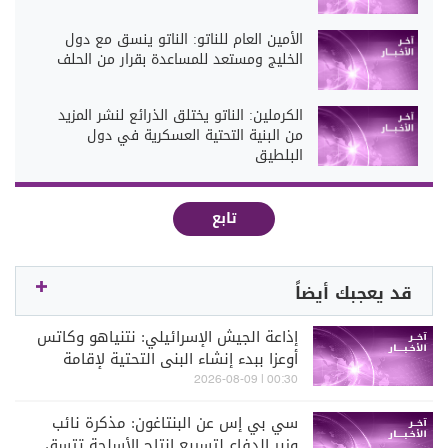
الأمين العام للناتو: الناتو ينسق مع دول
الخليج ومستعد للمساعدة بقرار من الحلف
الكرملين: الناتو يختلق الذرائع لنشر المزيد
من البنية التحتية العسكرية في دول
البلطيق
تابع
قد يعجبك أيضاً
إذاعة الجيش الإسرائيلي: نتنياهو وكاتس
أوعزا ببدء إنشاء البنى التحتية لإقامة
مدينة جديدة في رفح جنوبي قطاع غزة
00:30 | 2026-08-09
سي بي إس عن البنتاغون: مذكرة نائب
وزير الدفاع لتسريع إنتاج الأسلحة تتسق