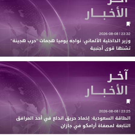
23:32 | 2026-08-08
وزير الداخلية الألماني: نواجه يوميا هجمات "حرب هجينة"
تشنها قوى أجنبية
23:25 | 2026-08-08
الطاقة السعودية: إخماد حريق اندلع في أحد المرافق
التابعة لمصفاة أرامكو في جازان