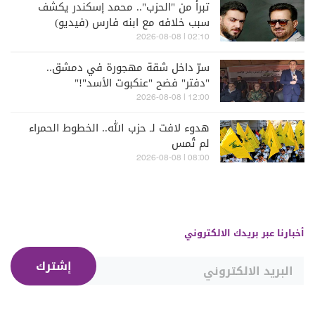
تبرأ من "الحزب".. محمد إسكندر يكشف
سبب خلافه مع ابنه فارس (فيديو)
02:10 | 2026-08-08
سرّ داخل شقة مهجورة في دمشق..
"دفتر" فضح "عنكبوت الأسد"!"
12:00 | 2026-08-08
هدوء لافت لـ حزب الله.. الخطوط الحمراء
لم تُمس
08:00 | 2026-08-08
أخبارنا عبر بريدك الالكتروني
إشترك