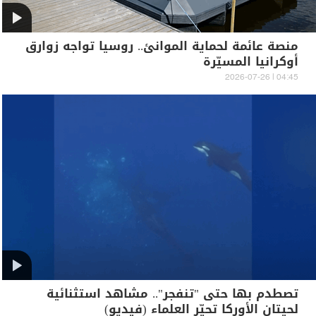
منصة عائمة لحماية الموانئ.. روسيا تواجه زوارق
أوكرانيا المسيّرة
04:45 | 2026-07-26
تصطدم بها حتى "تنفجر".. مشاهد استثنائية
لحيتان الأوركا تحيّر العلماء (فيديو)