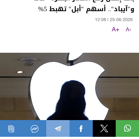
و"آيباد".. أسهم "أبل" تهبط 5%
12:08
|
25-06-2026
A+
A-