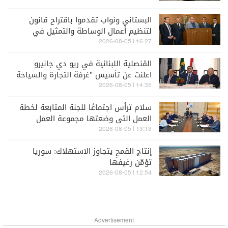
البستاني ونواب تقدموا باقتراح قانون
لتنظيم أعمال الوساطة والتمثيل في
مجال التأمين
16:27 | 2026-08-05
القنصلية اللبنانية في ريو دي جانيرو
اعلنت عن تأسيس "غرفة التجارة والسياحة
والخدمات البرازيل – لبنان"
14:35 | 2026-08-05
سلام ترأس اجتماعًا للجنة المتابعة لخطة
العمل التي وضعتها مجموعة العمل
المالي
13:13 | 2026-08-05
إنتاج القمحِ يتجاوز الاستهلاك: سوريا
تؤمّن رغيفها
12:54 | 2026-08-05
Advertisement