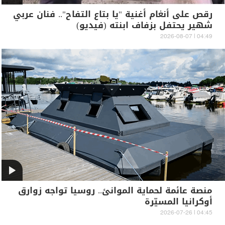
رقص على أنغام أغنية "يا بتاع التفاح".. فنان عربي
شهير يحتفل بزفاف ابنته (فيديو)
04:49 | 2026-08-07
منصة عائمة لحماية الموانئ.. روسيا تواجه زوارق
أوكرانيا المسيّرة
04:45 | 2026-07-26