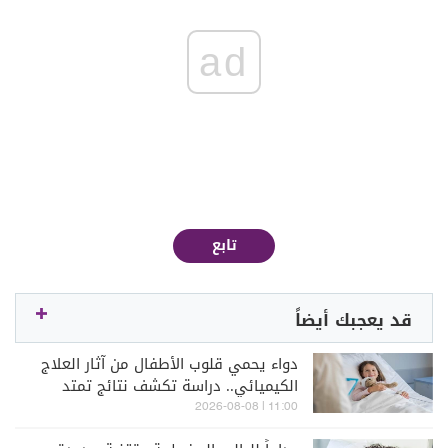
ad
تابع
قد يعجبك أيضاً
دواء يحمي قلوب الأطفال من آثار العلاج
الكيميائي.. دراسة تكشف نتائج تمتد
لسنوات
11:00 | 2026-08-08