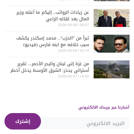
عن زيادات الرواتب.. إليكم ما أعلنه وزير
المال بعد لقائه الراعي
08:07 | 2026-08-08
تبرأ من "الحزب".. محمد إسكندر يكشف
سبب خلافه مع ابنه فارس (فيديو)
02:10 | 2026-08-08
من غزة إلى لبنان والبحر الأحمر... تقرير
أسترالي يحذر: الشرق الأوسط يدخل أخطر
مراحله
16:00 | 2026-08-07
أخبارنا عبر بريدك الالكتروني
إشترك