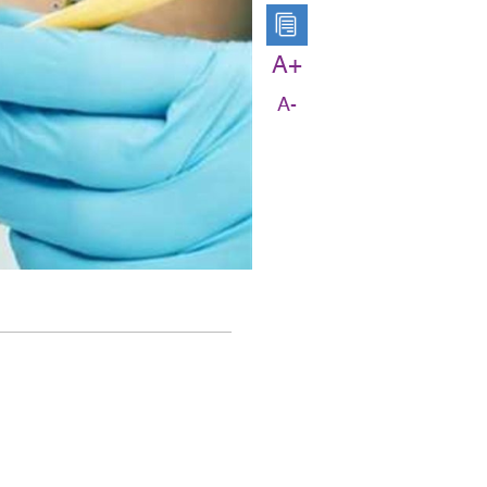
A+
A-