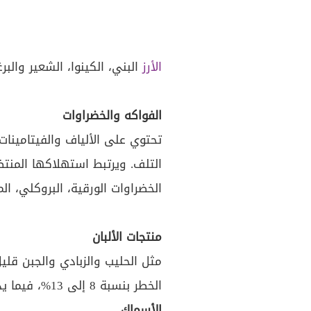
الأرز
البني، الكينوا، الشعير والبرغ
الفواكه والخضراوات
تحتوي على الألياف والفيتامينا
التلف. ويرتبط استهلاكها المن
الخضراوات الورقية، البروكلي، ال
منتجات الألبان
مثل الحليب والزبادي والجبن ق
الخطر بنسبة 8 إلى 13%، فيما يدعم فيتامين "د" هذا التأثير عبر تعزيز المناعة.
الأسماك