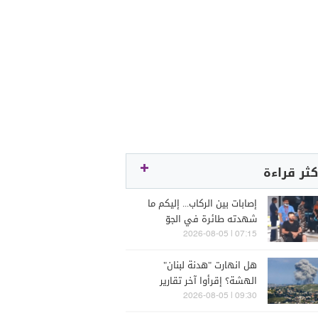
كثر قراءة
إصابات بين الركاب... إليكم ما
شهدته طائرة في الجوّ
07:15 | 2026-08-05
هل انهارت "هدنة لبنان"
الهشة؟ إقرأوا آخر تقارير
إسرائيلية
09:30 | 2026-08-05