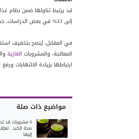
قد يرتبط تناولها ضمن نظام غذائ
إلى 33% في بعض الدراسات، خصوصًا عند دمجها مع الخضراوات والحبوب الكاملة.
في المقابل، يُنصح بتخفيف استهل
المعالجة، والمشروبات
الغازية
وال
ارتباطها بزيادة الالتهابات ورفع ا
مواضيع ذات صلة
6 مشروبات قد تد
صحة الكبد.. تعرّف
إليها