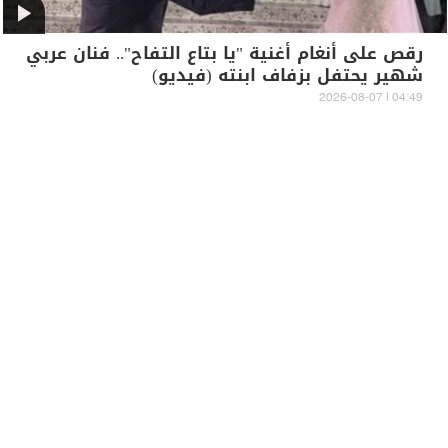
رقص على أنغام أغنية "يا بتاع التفاح".. فنان عربي
شهير يحتفل بزفاف ابنته (فيديو)
04:49 | 2026-08-07